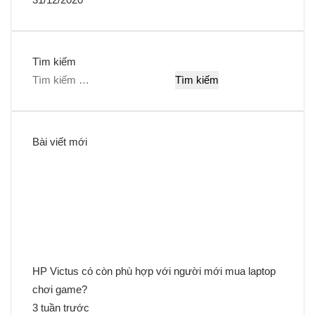
Tìm kiếm
T
ì
m
k
Bài viết mới
i
ế
m
c
h
o
:
HP Victus có còn phù hợp với người mới mua laptop
chơi game?
3 tuần trước