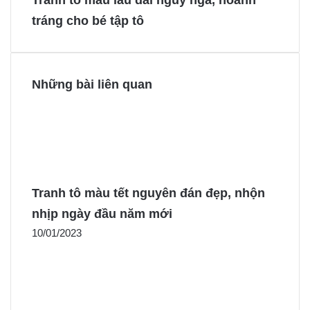
Tranh tô màu lâu đài nguy nga, hoành
o
e
g
g
tráng cho bé tập tô
k
s
e
e
t
r
r
Những bài liên quan
Tranh tô màu tết nguyên đán đẹp, nhộn
nhịp ngày đầu năm mới
10/01/2023