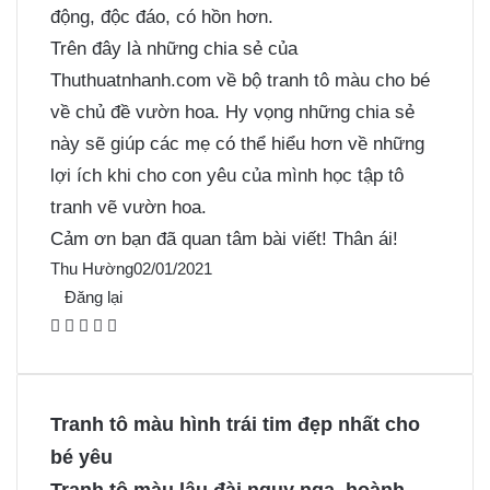
động, độc đáo, có hồn hơn.
Trên đây là những chia sẻ của
Thuthuatnhanh.com về bộ tranh tô màu cho bé
về chủ đề vườn hoa. Hy vọng những chia sẻ
này sẽ giúp các mẹ có thể hiểu hơn về những
lợi ích khi cho con yêu của mình học tập tô
tranh vẽ vườn hoa.
Cảm ơn bạn đã quan tâm bài viết! Thân ái!
Thu Hường
02/01/2021
Đăng lại
F
X
P
M
M
a
i
e
e
c
n
s
s
e
t
s
s
Tranh tô màu hình trái tim đẹp nhất cho
b
e
e
e
bé yêu
o
r
n
n