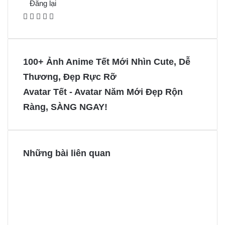
Đăng lại
F
X
P
M
M
a
i
e
e
c
n
s
s
e
t
s
s
100+ Ảnh Anime Tết Mới Nhìn Cute, Dễ
b
e
e
e
Thương, Đẹp Rực Rỡ
o
r
n
n
Avatar Tết - Avatar Năm Mới Đẹp Rộn
o
e
g
g
Ràng, SÀNG NGAY!
k
s
e
e
t
r
r
Những bài liên quan