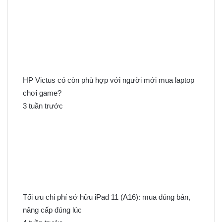
ế
m
c
h
o
:
HP Victus có còn phù hợp với người mới mua laptop
chơi game?
3 tuần trước
Tối ưu chi phí sở hữu iPad 11 (A16): mua đúng bản,
nâng cấp đúng lúc