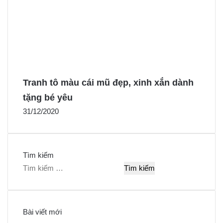
Tranh tô màu cái mũ đẹp, xinh xắn dành
tặng bé yêu
31/12/2020
Tìm kiếm
T
ì
m
k
Bài viết mới
i