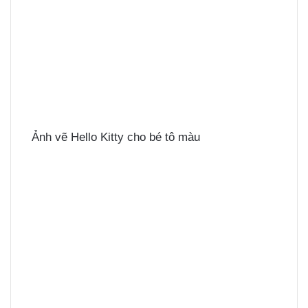
Ảnh vẽ Hello Kitty cho bé tô màu