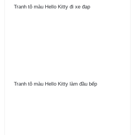
Tranh tô màu Hello Kitty đi xe đạp
Tranh tô màu Hello Kitty làm đầu bếp