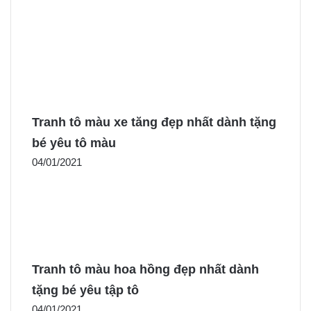
Tranh tô màu xe tăng đẹp nhất dành tặng
bé yêu tô màu
04/01/2021
Tranh tô màu hoa hồng đẹp nhất dành
tặng bé yêu tập tô
04/01/2021