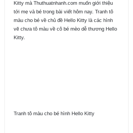
Kitty mà Thuthuatnhanh.com muốn giới thiệu
tới mẹ và bé trong bài viết hôm nay.
Tranh tô
màu cho bé
về chủ đề Hello Kitty là các hình
vẽ chưa tô màu về cô bé mèo dễ thương Hello
Kitty.
Tranh tô màu cho bé hình Hello Kitty