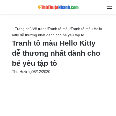
Switch skin
Tìm ki
M
Trang chủ
/
Vẽ tranh
/
Tranh tô màu
/
Tranh tô màu Hello
Kitty dễ thương nhất dành cho bé yêu tập tô
Tranh tô màu Hello Kitty
dễ thương nhất dành cho
bé yêu tập tô
Thu Hường
08/12/2020