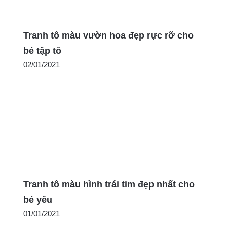
Tranh tô màu vườn hoa đẹp rực rỡ cho
bé tập tô
02/01/2021
Tranh tô màu hình trái tim đẹp nhất cho
bé yêu
01/01/2021