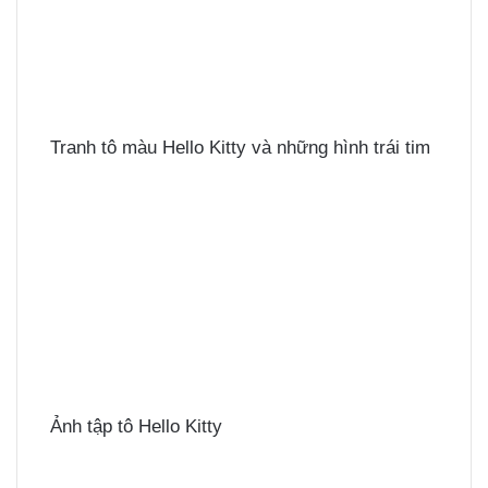
Tranh tô màu Hello Kitty và những hình trái tim
Ảnh tập tô Hello Kitty