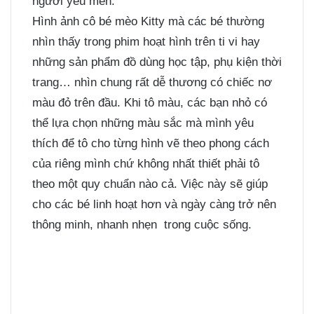
người yêu mến.
Hình ảnh cô bé mèo Kitty mà các bé thường
nhìn thấy trong phim hoạt hình trên ti vi hay
những sản phẩm đồ dùng học tập, phụ kiện thời
trang… nhìn chung rất dễ thương có chiếc nơ
màu đỏ trên đầu. Khi tô màu, các bạn nhỏ có
thể lựa chọn những màu sắc mà mình yêu
thích để tô cho từng hình vẽ theo phong cách
của riêng mình chứ không nhất thiết phải tô
theo một quy chuẩn nào cả. Việc này sẽ giúp
cho các bé linh hoạt hơn và ngày càng trở nên
thông minh, nhanh nhẹn trong cuộc sống.