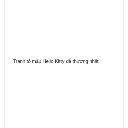
Tranh tô màu Hello Kitty dễ thương nhất