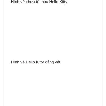
Hình vẽ chưa tô màu Hello Kitty
Hình vẽ Hello Kitty đáng yêu