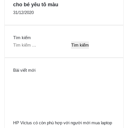
cho bé yêu tô màu
31/12/2020
Tìm kiếm
T
ì
m
k
Bài viết mới
i
ế
m
c
h
o
:
HP Victus có còn phù hợp với người mới mua laptop