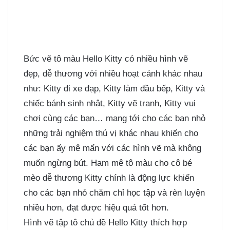
Bức vẽ tô màu Hello Kitty có nhiều hình vẽ
đẹp, dễ thương với nhiều hoạt cảnh khác nhau
như: Kitty đi xe đạp, Kitty làm đầu bếp, Kitty và
chiếc bánh sinh nhật, Kitty vẽ tranh, Kitty vui
chơi cùng các bạn… mang tới cho các bạn nhỏ
những trải nghiệm thú vị khác nhau khiến cho
các bạn ấy mê mẩn với các hình vẽ mà không
muốn ngừng bút. Ham mê tô màu cho cô bé
mèo dễ thương Kitty chính là động lực khiến
cho các bạn nhỏ chăm chỉ học tập và rèn luyện
nhiều hơn, đạt được hiệu quả tốt hơn.
Hình vẽ tập tô chủ đề Hello Kitty thích hợp