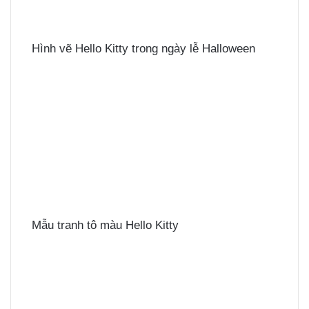
Hình vẽ Hello Kitty trong ngày lễ Halloween
Mẫu tranh tô màu Hello Kitty