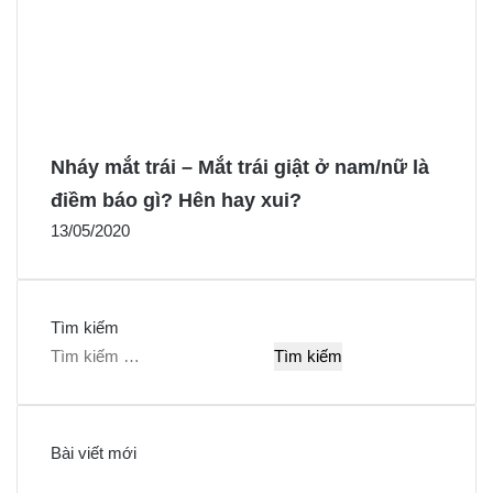
Nháy mắt trái – Mắt trái giật ở nam/nữ là
điềm báo gì? Hên hay xui?
13/05/2020
Tìm kiếm
T
ì
m
k
Bài viết mới
i