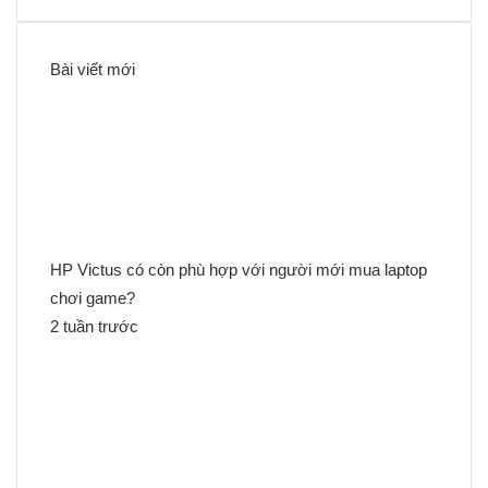
ì
m
k
Bài viết mới
i
ế
m
c
h
o
:
HP Victus có còn phù hợp với người mới mua laptop
chơi game?
2 tuần trước