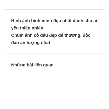
a
i
e
e
c
n
s
s
e
t
s
s
Hình ảnh bình minh đẹp nhất dành cho ai
b
e
e
e
yêu thiên nhiên
o
r
n
n
Chùm ảnh cô dâu đẹp dễ thương, độc
o
e
g
g
đáo ấn tượng nhất
k
s
e
e
t
r
r
Những bài liên quan