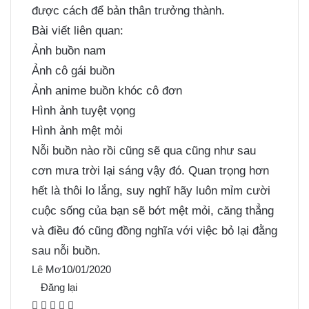
được cách để bản thân trưởng thành.
Bài viết liên quan:
Ảnh buồn nam
Ảnh cô gái buồn
Ảnh anime buồn khóc cô đơn
Hình ảnh tuyệt vọng
Hình ảnh mệt mỏi
Nỗi buồn nào rồi cũng sẽ qua cũng như sau
cơn mưa trời lại sáng vậy đó. Quan trọng hơn
hết là thôi lo lắng, suy nghĩ hãy luôn mỉm cười
cuộc sống của bạn sẽ bớt mệt mỏi, căng thẳng
và điều đó cũng đồng nghĩa với việc bỏ lại đằng
sau nỗi buồn.
Lê Mơ
10/01/2020
Đăng lại
F
X
P
M
M