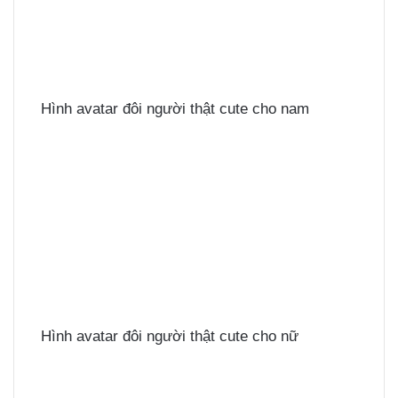
Hình avatar đôi người thật cute cho nam
Hình avatar đôi người thật cute cho nữ