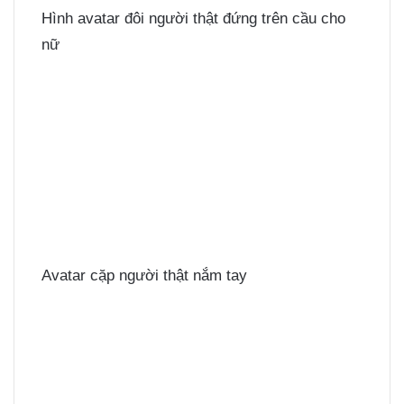
Hình avatar đôi người thật đứng trên cầu cho
nữ
Avatar cặp người thật nắm tay