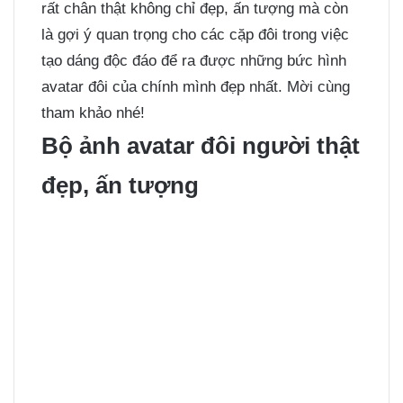
rất chân thật không chỉ đẹp, ấn tượng mà còn
là gợi ý quan trọng cho các cặp đôi trong việc
tạo dáng độc đáo để ra được những bức hình
avatar đôi của chính mình đẹp nhất. Mời cùng
tham khảo nhé!
Bộ ảnh avatar đôi người thật
đẹp, ấn tượng