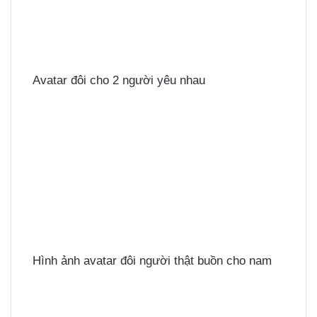
Avatar đôi cho 2 người yêu nhau
Hình ảnh avatar đôi người thật buồn cho nam