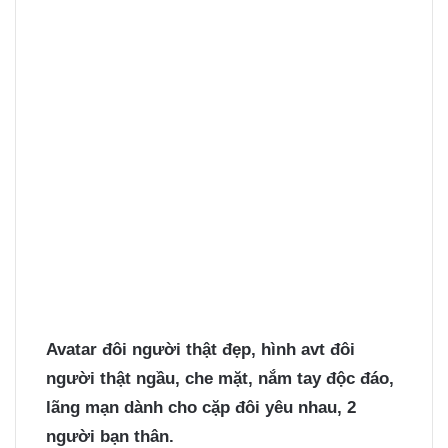
Avatar đôi người thật
đẹp, hình avt đôi
người thật ngầu, che mặt, nắm tay độc đáo,
lãng mạn dành cho cặp đôi yêu nhau, 2
người bạn thân.