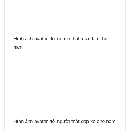
Hình ảnh avatar đôi người thật xoa đầu cho
nam
Hình ảnh avatar đôi người thật đạp xe cho nam