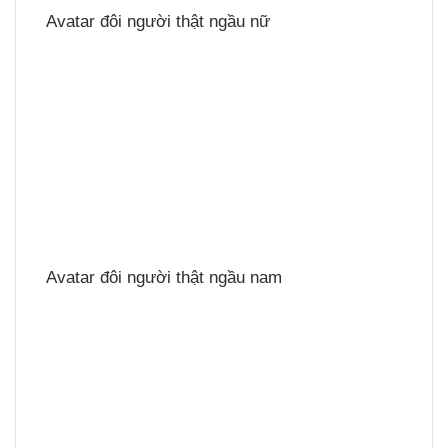
Avatar đôi người thật ngầu nữ
Avatar đôi người thật ngầu nam