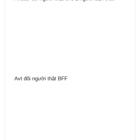
Avt đôi người thật BFF