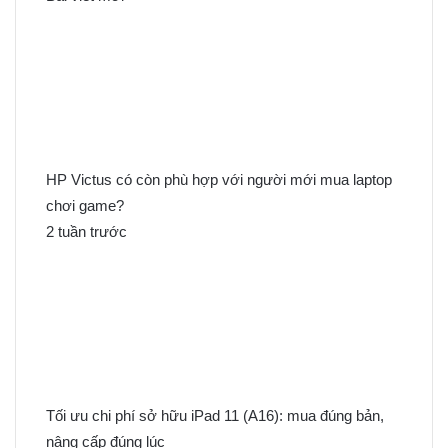
i
ế
m
c
h
o
:
HP Victus có còn phù hợp với người mới mua laptop
chơi game?
2 tuần trước
Tối ưu chi phí sở hữu iPad 11 (A16): mua đúng bản,
nâng cấp đúng lúc