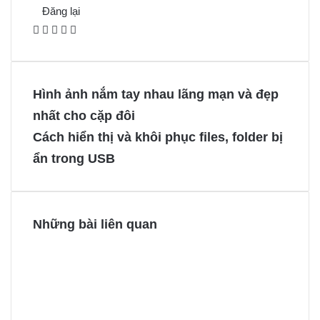
Đăng lại
F
X
P
M
M
a
i
e
e
c
n
s
s
e
t
s
s
Hình ảnh nắm tay nhau lãng mạn và đẹp
b
e
e
e
nhất cho cặp đôi
o
r
n
n
Cách hiển thị và khôi phục files, folder bị
o
e
g
g
ẩn trong USB
k
s
e
e
t
r
r
Những bài liên quan