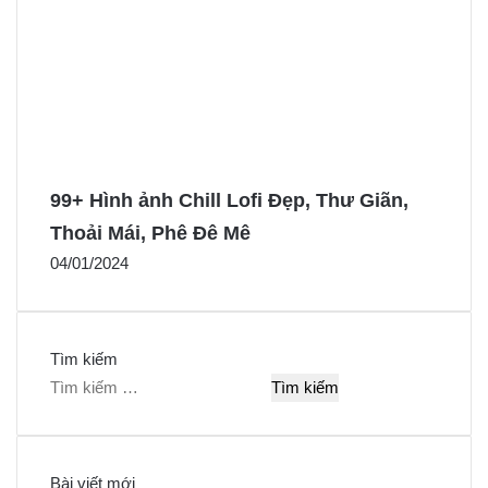
99+ Hình ảnh Chill Lofi Đẹp, Thư Giãn,
Thoải Mái, Phê Đê Mê
04/01/2024
Tìm kiếm
T
ì
m
k
Bài viết mới