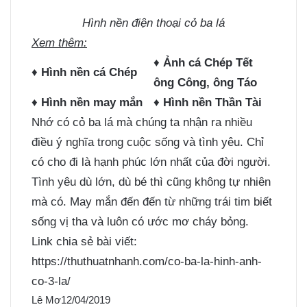
Hình nền điện thoại
cỏ ba lá
Xem thêm:
♦
Ảnh cá Chép Tết
♦
Hình nền cá Chép
ông Công, ông Táo
♦
Hình nền may mắn
♦
Hình nền Thần Tài
Nhớ có cỏ ba lá mà chúng ta nhận ra nhiều
điều ý nghĩa trong cuộc sống và tình yêu. Chỉ
có cho đi là hạnh phúc lớn nhất của đời người.
Tình yêu dù lớn, dù bé thì cũng không tự nhiên
mà có. May mắn đến đến từ những trái tim biết
sống vị tha và luôn có ước mơ cháy bỏng.
Link chia sẻ bài viết:
https://thuthuatnhanh.com/co-ba-la-hinh-anh-
co-3-la/
Lê Mơ
12/04/2019