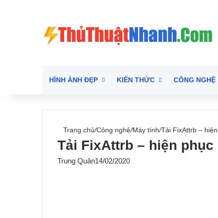
HÌNH ẢNH ĐẸP
KIẾN THỨC
CÔNG NGHỆ
Trang chủ
/
Công nghệ
/
Máy tính
/
Tải FixAttrb – hiện
Tải FixAttrb – hiện phục h
Trung Quân
14/02/2020