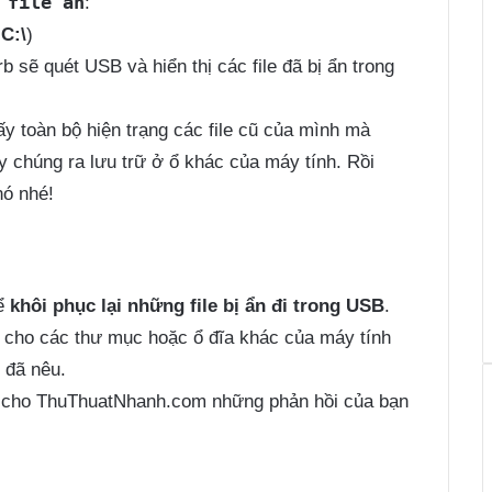
 file ẩn
:
ổ
C:\
)
 sẽ quét USB và hiển thị các file đã bị ẩn trong
y toàn bộ hiện trạng các file cũ của mình mà
y chúng ra lưu trữ ở ổ khác của máy tính. Rồi
nó nhé!
ể
khôi phục lại những file bị ẩn đi trong USB
.
 cho các thư mục hoặc ổ đĩa khác của máy tính
 đã nêu.
i cho
ThuThuatNhanh.com
những phản hồi của bạn