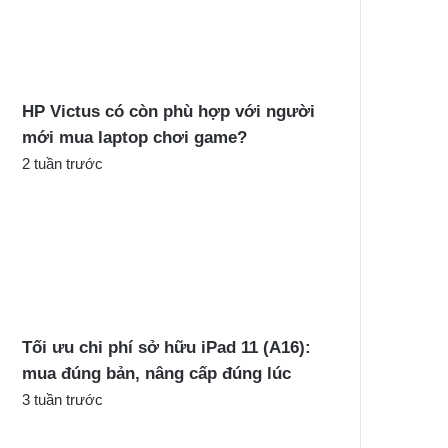
c
h
o
:
HP Victus có còn phù hợp với người
mới mua laptop chơi game?
2 tuần trước
Tối ưu chi phí sở hữu iPad 11 (A16):
mua đúng bản, nâng cấp đúng lúc
3 tuần trước