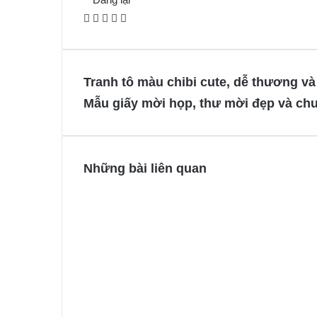
F
X
P
M
M
a
i
e
e
c
n
s
s
e
t
s
s
Tranh tô màu chibi cute, dễ thương và
b
e
e
e
Mẫu giấy mời họp, thư mời đẹp và ch
o
r
n
n
o
e
g
g
k
s
e
e
t
r
r
Những bài liên quan