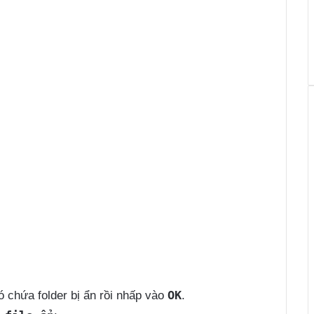
OK
ó chứa folder bị ẩn rồi nhấp vào
.