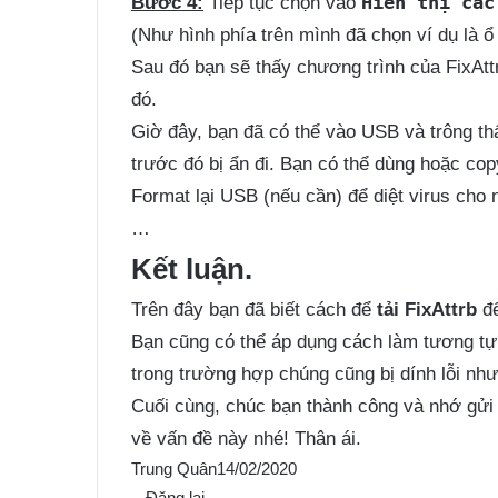
Hiển thị các
Bước 4:
Tiếp tục chọn vào
(Như hình phía trên mình đã chọn ví dụ là 
Sau đó bạn sẽ thấy chương trình của FixAttrb
đó.
Giờ đây, bạn đã có thể vào USB và trông thấ
trước đó bị ẩn đi. Bạn có thể dùng hoặc cop
Format lại USB (nếu cần) để diệt virus cho 
…
Kết luận.
Trên đây bạn đã biết cách để
tải FixAttrb
đ
Bạn cũng có thể áp dụng cách làm tương tự
trong trường hợp chúng cũng bị dính lỗi như
Cuối cùng, chúc bạn thành công và nhớ gử
về vấn đề này nhé! Thân ái.
Trung Quân
14/02/2020
Đăng lại