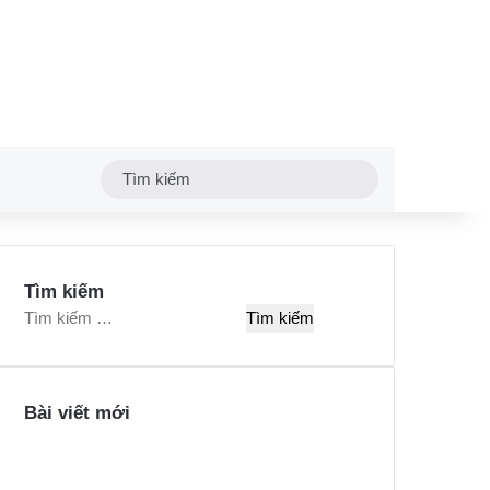
Tìm
kiếm
Tìm kiếm
T
ì
m
k
Bài viết mới
i
ế
m