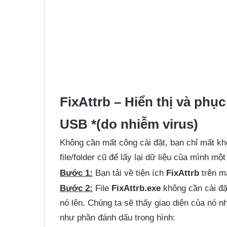
FixAttrb – Hiển thị và phục 
USB *(do nhiễm virus)
Không cần mất công cài đặt, bạn chỉ mất kho
file/folder cũ để lấy lại dữ liệu của mình m
Bước 1:
Bạn tải về tiện ích
FixAttrb
trên m
Bước 2:
File
FixAttrb.exe
không cần cài đặ
nó lên. Chúng ta sẽ thấy giao diện của nó 
như phần đánh dấu trong hình: