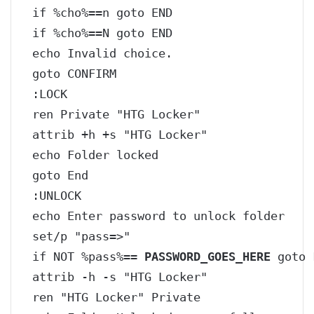
if %cho%==n goto END

if %cho%==N goto END

echo Invalid choice.

goto CONFIRM

:LOCK

ren Private "HTG Locker"

attrib +h +s "HTG Locker"

echo Folder locked

goto End

:UNLOCK

echo Enter password to unlock folder

set/p "pass=>"

if NOT %pass%== 
PASSWORD_GOES_HERE
 goto 
attrib -h -s "HTG Locker"

ren "HTG Locker" Private
