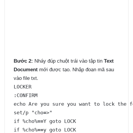
Bước 2:
Nháy đúp chuột trái vào tập tin
Text
Document
mới được tạo. Nhập đoạn mã sau
vào file txt.
LOCKER

:CONFIRM

echo Are you sure you want to lock the fo
set/p "cho=>"

if %cho%==Y goto LOCK

if %cho%==y goto LOCK
