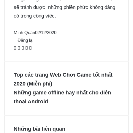
sẽ tránh được những phiền phức không đáng
có trong công việc.
Minh Quân
02/12/2020
Đăng lại
F
X
P
M
M
a
i
e
e
c
n
s
s
e
t
s
s
Top các trang Web Chơi Game tốt nhất
b
e
e
e
2020 (Miễn phí)
o
r
n
n
Những game offline hay nhất cho điện
o
e
g
g
thoại Android
k
s
e
e
t
r
r
Những bài liên quan