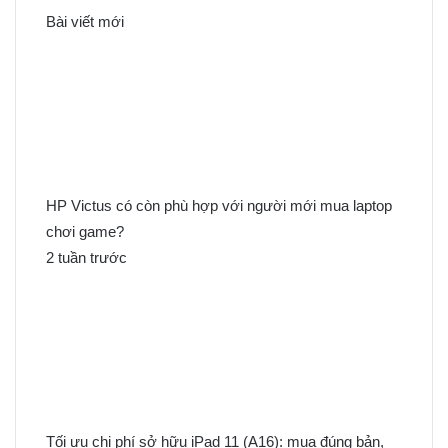
k
Bài viết mới
i
ế
m
c
h
o
:
HP Victus có còn phù hợp với người mới mua laptop
chơi game?
2 tuần trước
Tối ưu chi phí sở hữu iPad 11 (A16): mua đúng bản,