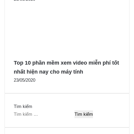
Top 10 phần mềm xem video miễn phí tốt
nhất hiện nay cho máy tính
23/05/2020
Tìm kiếm
T
ì
m