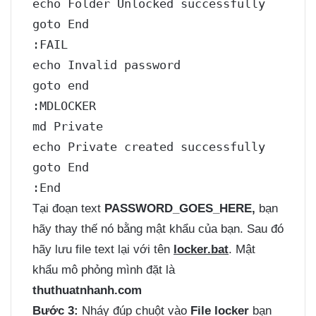
echo Folder Unlocked successfully

goto End

:FAIL

echo Invalid password

goto end

:MDLOCKER

md Private

echo Private created successfully

goto End

:End
Tại đoạn text
PASSWORD_GOES_HERE,
bạn
hãy thay thế nó bằng mật khẩu của bạn. Sau đó
hãy lưu file text lại với tên
locker.bat
. Mật
khẩu mô phỏng mình đặt là
thuthuatnhanh.com
Bước 3:
Nháy đúp chuột vào
File locker
bạn