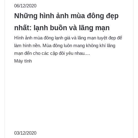
06/12/2020
Những hình ảnh mùa đông đẹp
nhất: lạnh buồn và lãng mạn
Hình ảnh mùa đông lạnh giá và lãng mạn tuyệt đẹp để
làm hình nền. Mùa đông luôn mang không khí lãng
mạn đến cho các cặp đôi yêu nhau.…
Máy tính
03/12/2020