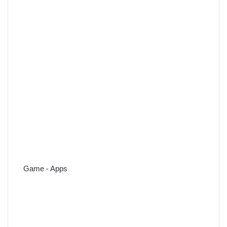
Game - Apps