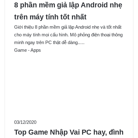
8 phần mềm giả lập Android nhẹ
trên máy tính tốt nhất
Giới thiệu 8 phần mềm giả lập Android nhẹ và tốt nhất
cho máy tính mọi cấu hình. Mô phỏng điện thoại thông
minh ngay trên PC thật dễ dàng..…
Game - Apps
03/12/2020
Top Game Nhập Vai PC hay, đình