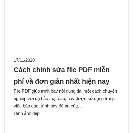
17/11/2020
Cách chỉnh sửa file PDF miễn
phí và đơn giản nhất hiện nay
File PDF giúp trình bày nội dung dài một cách chuyên
nghiệp với độ bảo mật cao, hay được sử dụng trong
việc báo cáo, trình bày đề án của…
Hình ảnh đẹp