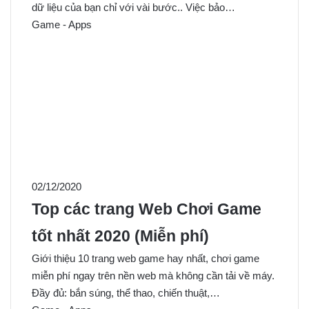
dữ liệu của bạn chỉ với vài bước.. Việc bảo…
Game - Apps
02/12/2020
Top các trang Web Chơi Game
tốt nhất 2020 (Miễn phí)
Giới thiệu 10 trang web game hay nhất, chơi game
miễn phí ngay trên nền web mà không cần tải về máy.
Đầy đủ: bắn súng, thể thao, chiến thuật,…