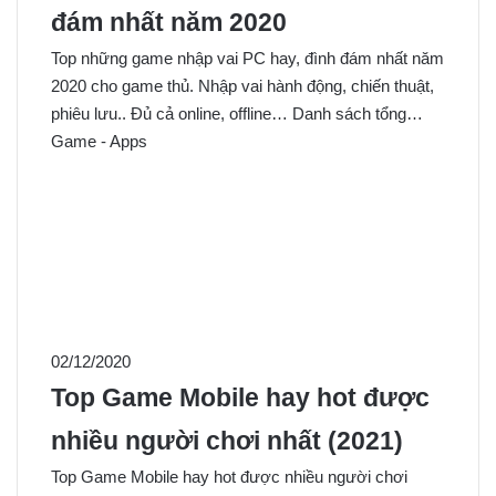
đám nhất năm 2020
Top những game nhập vai PC hay, đình đám nhất năm
2020 cho game thủ. Nhập vai hành động, chiến thuật,
phiêu lưu.. Đủ cả online, offline… Danh sách tổng…
Game - Apps
02/12/2020
Top Game Mobile hay hot được
nhiều người chơi nhất (2021)
Top Game Mobile hay hot được nhiều người chơi