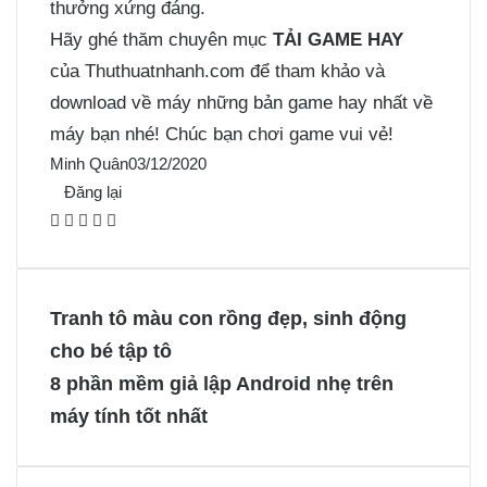
thưởng xứng đáng.
Hãy ghé thăm chuyên mục
TẢI GAME HAY
của Thuthuatnhanh.com để tham khảo và
download về máy những bản game hay nhất về
máy bạn nhé! Chúc bạn chơi game vui vẻ!
Minh Quân
03/12/2020
Đăng lại
F
X
P
M
M
a
i
e
e
c
n
s
s
e
t
s
s
Tranh tô màu con rồng đẹp, sinh động
b
e
e
e
cho bé tập tô
o
r
n
n
8 phần mềm giả lập Android nhẹ trên
o
e
g
g
máy tính tốt nhất
k
s
e
e
t
r
r