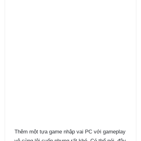
Thêm một tựa game nhập vai PC với gameplay
vô cùng lôi cuốn nhưng rất khó. Có thể nói, đây