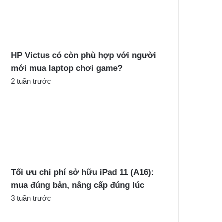
c
h
o
:
HP Victus có còn phù hợp với người
mới mua laptop chơi game?
2 tuần trước
Tối ưu chi phí sở hữu iPad 11 (A16):
mua đúng bản, nâng cấp đúng lúc
3 tuần trước