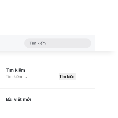
Tìm
kiếm
Tìm kiếm
T
ì
m
k
Bài viết mới
i
ế
m