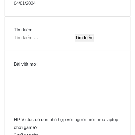
04/01/2024
Tìm kiếm
T
ì
m
k
Bài viết mới
i
ế
m
c
h
o
:
HP Victus có còn phù hợp với người mới mua laptop
chơi game?