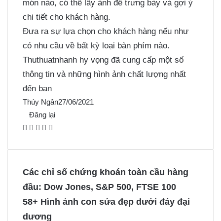
món nào, có thể lấy ảnh để trưng bày và gợi ý
chi tiết cho khách hàng.
Đưa ra sự lựa chọn cho khách hàng nếu như
có nhu cầu về bất kỳ loại bàn phím nào.
Thuthuatnhanh hy vọng đã cung cấp một số
thông tin và những hình ảnh chất lượng nhất
đến bạn
Thúy Ngân
27/06/2021
Đăng lại
F
X
P
M
M
a
i
e
e
c
n
s
s
e
t
s
s
Các chỉ số chứng khoán toàn cầu hàng
b
e
e
e
đầu: Dow Jones, S&P 500, FTSE 100
o
r
n
n
58+ Hình ảnh con sứa đẹp dưới đáy đại
o
e
g
g
dương
k
s
e
e