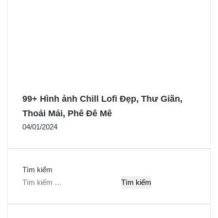
99+ Hình ảnh Chill Lofi Đẹp, Thư Giãn,
Thoải Mái, Phê Đê Mê
04/01/2024
Tìm kiếm
T
ì
m