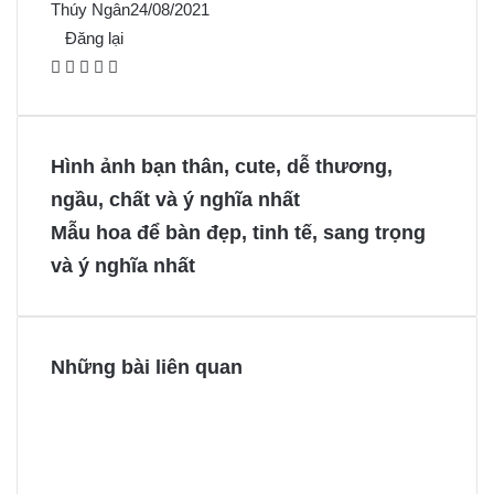
Thúy Ngân
24/08/2021
Đăng lại
F
X
P
M
M
a
i
e
e
c
n
s
s
e
t
s
s
Hình ảnh bạn thân, cute, dễ thương,
b
e
e
e
ngầu, chất và ý nghĩa nhất
o
r
n
n
Mẫu hoa để bàn đẹp, tinh tế, sang trọng
o
e
g
g
và ý nghĩa nhất
k
s
e
e
t
r
r
Những bài liên quan