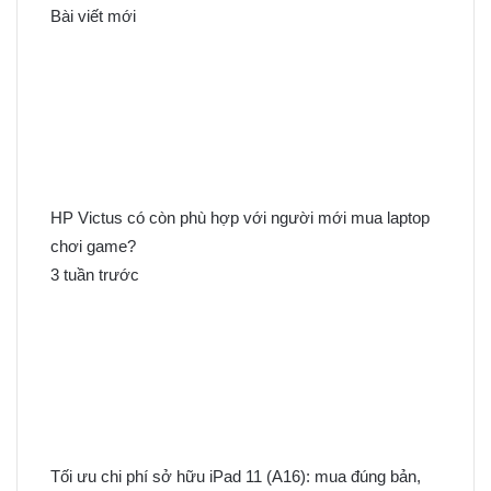
k
Bài viết mới
i
ế
m
c
h
o
:
HP Victus có còn phù hợp với người mới mua laptop
chơi game?
3 tuần trước
Tối ưu chi phí sở hữu iPad 11 (A16): mua đúng bản,