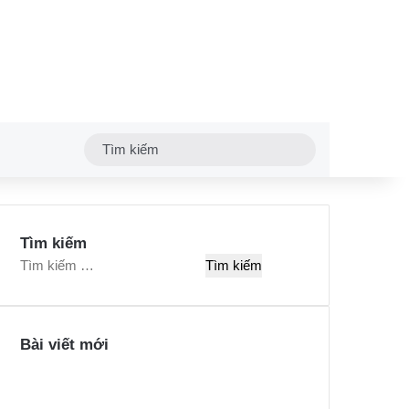
Tìm
kiếm
Tìm kiếm
T
ì
m
k
Bài viết mới
i
ế
m