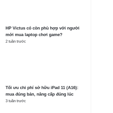
c
h
o
:
HP Victus có còn phù hợp với người
mới mua laptop chơi game?
2 tuần trước
Tối ưu chi phí sở hữu iPad 11 (A16):
mua đúng bản, nâng cấp đúng lúc
3 tuần trước