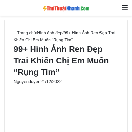
Switch skin
Tìm ki
M
Trang chủ
/
Hình ảnh đẹp
/
99+ Hình Ảnh Ren Đẹp Trai
Khiến Chị Em Muốn “Rụng Tim”
99+ Hình Ảnh Ren Đẹp
Trai Khiến Chị Em Muốn
“Rụng Tim”
Nguyenduyen
21/12/2022