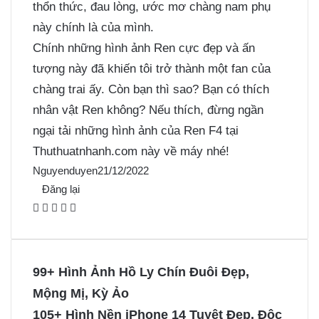
thổn thức, đau lòng, ước mơ chàng nam phụ
này chính là của mình.
Chính những hình ảnh Ren cực đẹp và ấn
tượng này đã khiến tôi trở thành một fan của
chàng trai ấy. Còn bạn thì sao? Bạn có thích
nhân vật Ren không? Nếu thích, đừng ngần
ngại tải những hình ảnh của Ren F4 tại
Thuthuatnhanh.com này về máy nhé!
Nguyenduyen
21/12/2022
Đăng lại
F
X
P
M
M
a
i
e
e
c
n
s
s
e
t
s
s
99+ Hình Ảnh Hồ Ly Chín Đuôi Đẹp,
b
e
e
e
Mộng Mị, Kỳ Ảo
o
r
n
n
105+ Hình Nền iPhone 14 Tuyệt Đẹp, Độc
o
e
g
g