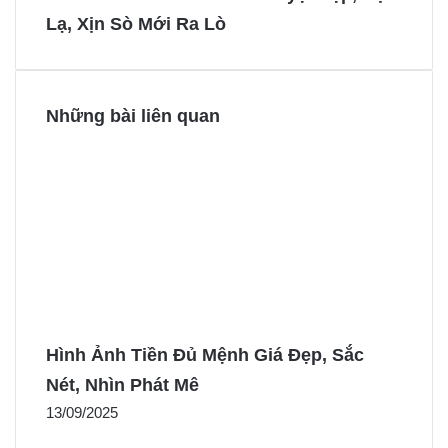
Lạ, Xịn Sò Mới Ra Lò
k
s
e
e
t
r
r
Những bài liên quan
Hình Ảnh Tiền Đủ Mệnh Giá Đẹp, Sắc
Nét, Nhìn Phát Mê
13/09/2025