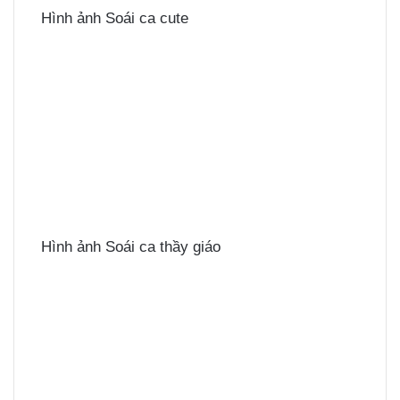
Hình ảnh Soái ca cute
Hình ảnh Soái ca thầy giáo