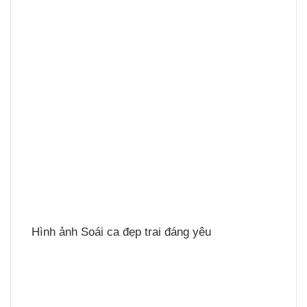
Hình ảnh Soái ca đẹp trai đáng yêu