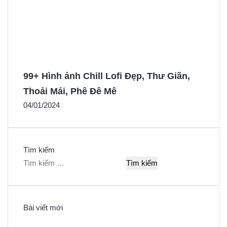
99+ Hình ảnh Chill Lofi Đẹp, Thư Giãn,
Thoải Mái, Phê Đê Mê
04/01/2024
Tìm kiếm
T
ì
m
k
Bài viết mới
i