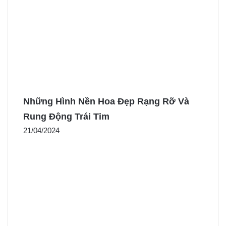
Những Hình Nền Hoa Đẹp Rạng Rỡ Và
Rung Động Trái Tim
21/04/2024