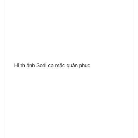
Hình ảnh Soái ca mặc quân phục