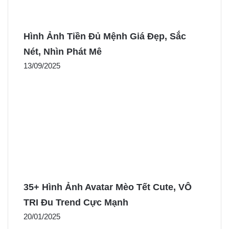
Hình Ảnh Tiền Đủ Mệnh Giá Đẹp, Sắc
Nét, Nhìn Phát Mê
13/09/2025
35+ Hình Ảnh Avatar Mèo Tết Cute, VÔ
TRI Đu Trend Cực Mạnh
20/01/2025