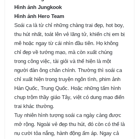
Hình ảnh Jungkook
Hình ảnh Hero Team
Soái ca là từ chỉ những chàng trai đẹp, hot boy,
thu hút nhất, toát lên vẻ lãng tử, khiến chị em bị
mê hoặc ngay từ cái nhìn đầu tiên. Họ không
chỉ đẹp về tướng mạo, mà còn xuất chúng
trong công việc, tài giỏi và thể hiện là một
người đàn ông chân chính. Thường thì soái ca
chỉ xuất hiện trong truyện ngôn tình, phim ảnh
Hàn Quốc, Trung Quốc. Hoặc những tấm hình
chụp trộm thầy giáo Tây, việt có dung mạo điển
trai khác thường.
Tuy nhiên hình tượng soái ca ngày càng được
mở rộng. Ngoài vẻ đẹp thu hút, đó còn có thể là
nụ cười tỏa nắng, hành động ấm áp. Ngay cả