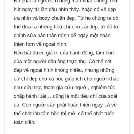
Đó phải là người có dung mạo xuất chúng, thu
hút ngay từ lần đầu nhìn thấy. hoặc có vẻ đẹp
ưa nhìn và body chuẩn đẹp. Từ họ chúng ta có
thể đưa ra những tiêu chí cho cái đẹp, từ đó tự
chỉnh sửa bản thân mình để ngày một hoàn
thiện hơn về ngoại hình.
Nêu bật được giá trị của hành động, tâm hồn
của một người đàn ông thực thụ. Có thể nét
đẹp về ngoại hình không nhiều, nhưng những
cử chỉ đẹp cho xã hội, giúp ích cho người khác
như cứu trợ, tham gia cứu người, nghiêm túc
chấp hành luật,…cũng là một tiêu chí của soái
ca. Con người cần phải hoàn thiện ngay cả về
thể chất lẫn tâm hồn thì mới có thể phát triển
toàn diện.