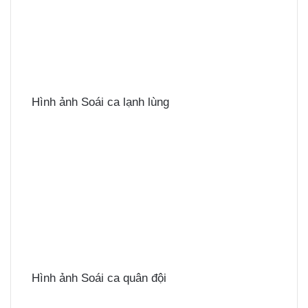
Hình ảnh Soái ca lạnh lùng
Hình ảnh Soái ca quân đội