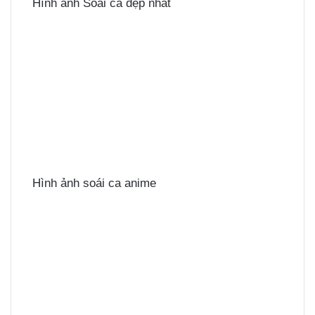
Hình ảnh Soái ca đẹp nhất
Hình ảnh soái ca anime