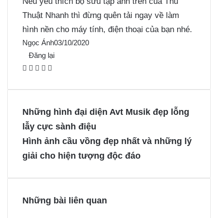
Nếu yêu thích bộ sưu tập ảnh trên của Thủ
Thuật Nhanh thì đừng quên tải ngay về làm
hình nền cho máy tính, điện thoại của bạn nhé.
Ngọc Ánh
03/10/2020
Đăng lại
F
X
P
M
M
a
i
e
e
c
n
s
s
e
t
s
s
Những hình đại diện Avt Musik đẹp lỗng
b
e
e
e
lẫy cực sành điệu
o
r
n
n
Hình ảnh cầu vồng đẹp nhất và những lý
o
e
g
g
giải cho hiện tượng độc đáo
k
s
e
e
t
r
r
Những bài liên quan