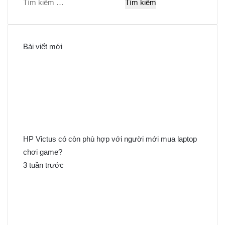
T
ì
m
k
Bài viết mới
i
ế
m
c
h
o
:
HP Victus có còn phù hợp với người mới mua laptop
chơi game?
3 tuần trước