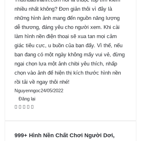
nhiều nhất không? Đơn giản thôi vì đây là
những hình ảnh mang đến nguồn năng lượng
dễ thương, đáng yêu cho người xem. Khi cài
làm hình nền điện thoại sẽ xua tan mọi cảm
giác tiêu cực, u buồn của bạn đấy. Vì thế, nếu
bạn đang có một ngày không mấy vui vẻ, đừng
ngại chọn lựa một ảnh chibi yêu thích, nhấp
chọn vào ảnh để hiện thị kích thước hình nền
rồi tải về ngay thôi nhé!
Nguyenngoc
24/05/2022
Đăng lại
F
X
P
M
M
a
i
e
e
c
n
s
s
e
t
s
s
999+ Hình Nền Chất Chơi Người Dơi,
b
e
e
e