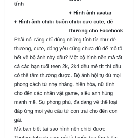
tính
♦
Hình ảnh avatar
♦
Hình ảnh chibi buồn
chibi cực cute, dễ
thương cho Facebook
Phải nói rằng chỉ dùng những tính từ như dễ
thương, cute, đáng yêu cũng chưa đủ để mô tả
hết về bộ ảnh này đâu? Một bộ hình nền mà tất
cả các bạn tuổi teen 2k, 2k4 đều mê tít thì đâu
có thể tầm thường được. Bộ ảnh hội tụ đủ mọi
phong cách từ nhẹ nhàng, hiền hòa, nữ tính
cho đến các nhân vật game, siêu anh hùng
mạnh mẽ. Sự phong phú, đa dạng về thể loại
đáp ứng mọi yêu cầu từ con trai cho đến con
gái.
Mà bạn biết tại sao hình nền chibi được
Thuthuatnhanh.com nói là thuộc top tìm kiếm