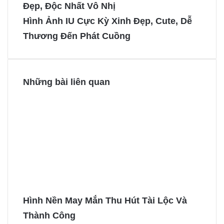
Đẹp, Độc Nhất Vô Nhị
o
r
n
n
Hình Ảnh IU Cực Kỳ Xinh Đẹp, Cute, Dễ
o
e
g
g
Thương Đến Phát Cuồng
k
s
e
e
t
r
r
Những bài liên quan
Hình Nền May Mắn Thu Hút Tài Lộc Và
Thành Công