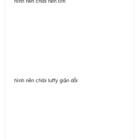
hình nền chibi nền tím
hình nền chibi luffy giận dỗi