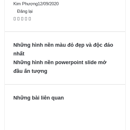
Kim Phượng
12/09/2020
Đăng lại
F
X
P
M
M
a
i
e
e
c
n
s
s
e
t
s
s
Những hình nền màu đỏ đẹp và độc đáo
b
e
e
e
nhất
o
r
n
n
Những hình nền powerpoint slide mở
o
e
g
g
đầu ấn tượng
k
s
e
e
t
r
r
Những bài liên quan