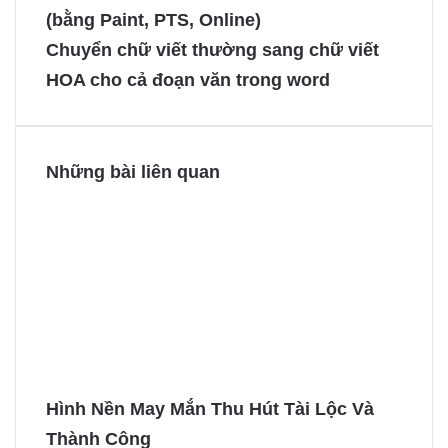
b
e
e
e
(bằng Paint, PTS, Online)
o
r
n
n
Chuyển chữ viết thường sang chữ viết
o
e
g
g
HOA cho cả đoạn văn trong word
k
s
e
e
t
r
r
Những bài liên quan
Hình Nền May Mắn Thu Hút Tài Lộc Và
Thành Công