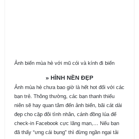
Ảnh biển mùa hè với mũ cói và kính đi biển
»
HÌNH NỀN ĐẸP
Ảnh mùa hè chưa bao giờ là hết hot đối với các
bạn trẻ. Thông thường, các bạn thanh thiếu
niên sẽ hay quan tâm đến ảnh biển, bãi cát dài
đẹp cho cặp đôi tình nhân, cánh đồng lúa để
check-in Facebook cực lãng mạn,… Nếu bạn
đã thấy “ưng cái bụng” thì đừng ngần ngại tải