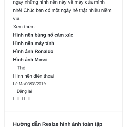
ngay những hình nền này về máy của mình
nhé! Chúc bạn có một ngày hè thật nhiều niềm
vui.
Xem thêm:
Hình nền bùng nổ cảm xúc
Hình nền máy tính
Hình ảnh Ronaldo
Hình ảnh Messi
Thẻ
Hình nền điện thoại
Lê Mơ
03/08/2019
Đăng lại
F
X
P
M
M
a
i
e
e
c
n
s
s
e
t
s
s
Hướng dẫn Resize hình ảnh toàn tập