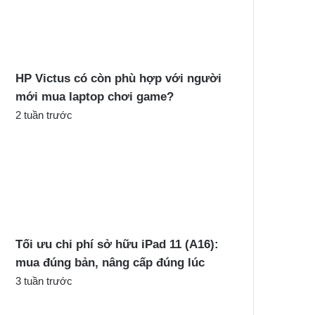
c
h
o
:
HP Victus có còn phù hợp với người
mới mua laptop chơi game?
2 tuần trước
Tối ưu chi phí sở hữu iPad 11 (A16):
mua đúng bản, nâng cấp đúng lúc
3 tuần trước