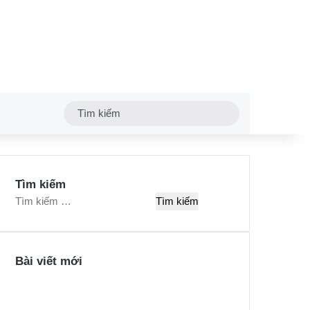
Tìm
kiếm
Tìm kiếm
T
ì
m
k
Bài viết mới
i
ế
m