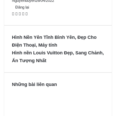
Nguyenduyen
26/04/2022
Đăng lại
F
X
P
M
M
a
i
e
e
c
n
s
s
e
t
s
s
Hình Nền Yên Tĩnh Bình Yên, Đẹp Cho
b
e
e
e
Điện Thoại, Máy tính
o
r
n
n
Hình nền Louis Vuitton Đẹp, Sang Chảnh,
o
e
g
g
Ấn Tượng Nhất
k
s
e
e
t
r
r
Những bài liên quan