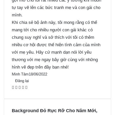
gợi mở cho tôi rất nhiều các ý tưởng khi muốn
tự tay vẽ lên các bức tranh mẹ và con gái cho
mình.
Khi chia sẻ bộ ảnh này, tôi mong rằng có thể
mang tới cho nhiều người con gái khác có
chung suy nghĩ và sở thích với tôi có thêm
nhiều cơ hội được thể hiện tình cảm của mình
với mẹ yêu. Hãy cứ mạnh dạn nói lời yêu
thương với mẹ ngay bây giờ cùng với những
hình vẽ đẹp trên đây bạn nhé!
Minh Tâm
18/06/2022
Đăng lại
F
X
P
M
M
a
i
e
e
c
n
s
s
e
t
s
s
Background Đỏ Rực Rỡ Cho Năm Mới,
b
e
e
e