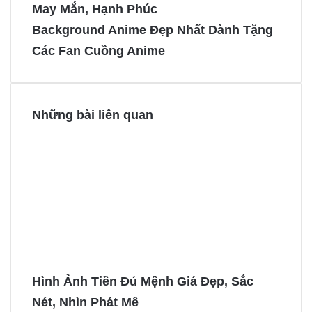
May Mắn, Hạnh Phúc
o
r
n
n
Background Anime Đẹp Nhất Dành Tặng
o
e
g
g
Các Fan Cuồng Anime
k
s
e
e
t
r
r
Những bài liên quan
Hình Ảnh Tiền Đủ Mệnh Giá Đẹp, Sắc
Nét, Nhìn Phát Mê