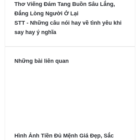
e
t
s
s
Thơ Viếng Đám Tang Buồn Sâu Lắng,
b
e
e
e
Đắng Lòng Người Ở Lại
o
r
n
n
STT - Những câu nói hay về tình yêu khi
o
e
g
g
say hay ý nghĩa
k
s
e
e
t
r
r
Những bài liên quan
Hình Ảnh Tiền Đủ Mệnh Giá Đẹp, Sắc