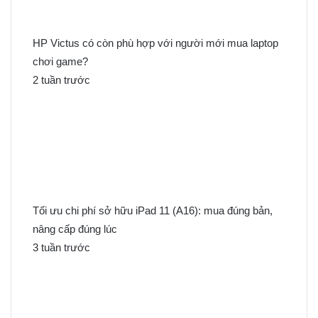
o
:
HP Victus có còn phù hợp với người mới mua laptop
chơi game?
2 tuần trước
Tối ưu chi phí sở hữu iPad 11 (A16): mua đúng bản,
nâng cấp đúng lúc
3 tuần trước