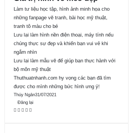
Làm tư liệu học tập, hình ảnh minh họa cho
những fanpage vẽ tranh, bài học mỹ thuật,
tranh tô màu cho bé
Lưu lại làm hình nền điện thoại, máy tính nếu
chúng thực sự đẹp và khiến bạn vui vẻ khi
ngắm nhìn
Lưu lại làm mẫu vẽ để giúp bạn thực hành với
bộ môn mỹ thuật
Thuthuatnhanh.com hy vọng các bạn đã tìm
được cho mình những bức hình ưng ý!
Thúy Ngân
31/07/2021
Đăng lại
F
X
P
M
M
a
i
e
e
c
n
s
s