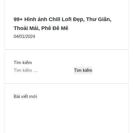
99+ Hình ảnh Chill Lofi Đẹp, Thư Giãn,
Thoải Mái, Phê Đê Mê
04/01/2024
Tìm kiếm
T
ì
m
k
Bài viết mới
i
ế
m
c
h