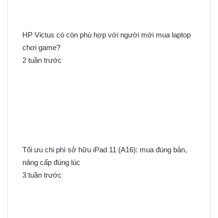
h
o
:
HP Victus có còn phù hợp với người mới mua laptop
chơi game?
2 tuần trước
Tối ưu chi phí sở hữu iPad 11 (A16): mua đúng bản,
nâng cấp đúng lúc
3 tuần trước