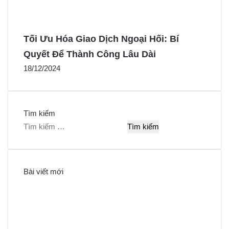
Tối Ưu Hóa Giao Dịch Ngoại Hối: Bí
Quyết Để Thành Công Lâu Dài
18/12/2024
Tìm kiếm
T
ì
m
k
Bài viết mới
i
ế
m
c