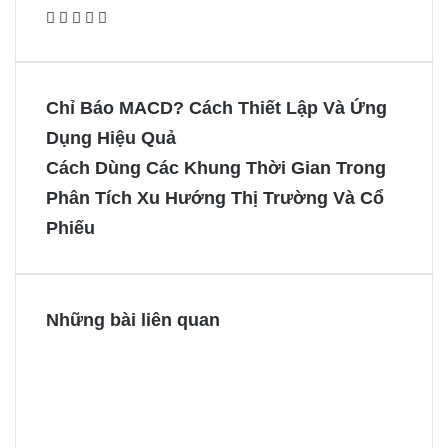
F
X
P
M
M
a
i
e
e
c
n
s
s
e
t
s
s
Chỉ Báo MACD? Cách Thiết Lập Và Ứng
b
e
e
e
Dụng Hiệu Quả
o
r
n
n
Cách Dùng Các Khung Thời Gian Trong
o
e
g
g
Phân Tích Xu Hướng Thị Trường Và Cổ
k
s
e
e
t
r
r
Phiếu
Những bài liên quan