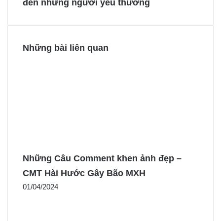
đến những người yêu thương
k
s
e
e
t
r
r
Những bài liên quan
Những Câu Comment khen ảnh đẹp –
CMT Hài Hước Gây Bão MXH
01/04/2024