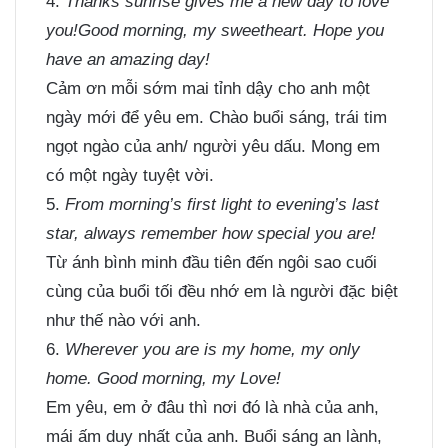
4.
Thanks sunrise gives me a new day to love
you!Good morning, my sweetheart. Hope you
have an amazing day!
Cảm ơn mỗi sớm mai tỉnh dậy cho anh một
ngày mới để yêu em. Chào buổi sáng, trái tim
ngọt ngào của anh/ người yêu dấu. Mong em
có một ngày tuyệt vời.
5.
From morning’s first light to evening’s last
star, always remember how special you are!
Từ ánh bình minh đầu tiên đến ngôi sao cuối
cùng của buổi tối đều nhớ em là người đặc biệt
như thế nào với anh.
6.
Wherever you are is my home, my only
home. Good morning, my Love!
Em yêu, em ở đâu thì nơi đó là nhà của anh,
mái ấm duy nhất của anh. Buổi sáng an lành,