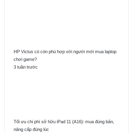
i
ế
m
c
h
o
:
HP Victus có còn phù hợp với người mới mua laptop
chơi game?
3 tuần trước
Tối ưu chi phí sở hữu iPad 11 (A16): mua đúng bản,
nâng cấp đúng lúc