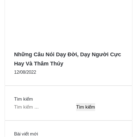
Những Câu Nói Dạy Đời, Dạy Người Cực
Hay Và Thâm Thúy
12/08/2022
Tìm kiếm
T
ì
m
k
Bài viết mới