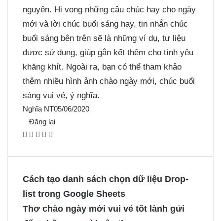
nguyện. Hi vọng những câu chúc hay cho ngày
mới và lời chúc buổi sáng hay, tin nhắn chúc
buổi sáng bên trên sẽ là những ví dụ, tư liệu
được sử dụng, giúp gắn kết thêm cho tình yêu
khăng khít. Ngoài ra, bạn có thể tham khảo
thêm nhiều
hình ảnh chào ngày mới, chúc buổi
sáng vui vẻ, ý nghĩa
.
Nghĩa NT
05/06/2020
Đăng lại
F
X
P
M
M
a
i
e
e
c
n
s
s
e
t
s
s
Cách tạo danh sách chọn dữ liệu Drop-
b
e
e
e
list trong Google Sheets
o
r
n
n
Thơ chào ngày mới vui vẻ tốt lành gửi
o
e
g
g