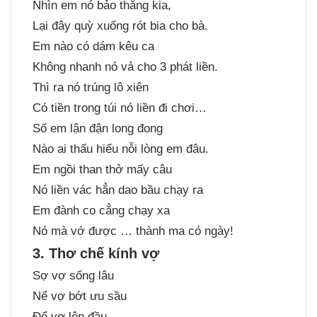
Nhìn em nó bảo thằng kia,
Lại đây quỳ xuống rót bia cho bà.
Em nào có dám kêu ca
Không nhanh nó vả cho 3 phát liền.
Thì ra nó trúng lô xiên
Có tiền trong túi nó liền đi chơi…
Số em lận đận long đong
Nào ai thấu hiểu nỗi lòng em đâu.
Em ngồi than thở mấy câu
Nó liền vác hẳn dao bầu chạy ra
Em đành co cẳng chạy xa
Nó mà vớ được … thành ma có ngày!
3. Thơ chế kính vợ
Sợ vợ sống lâu
Nể vợ bớt ưu sầu
Để vợ lên đầu