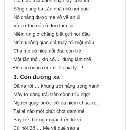
Tích tắc thôi đành nhận lấy chia lìa
Sống cùng ba căn nhà nhỏ nơi quê
Nó chẳng được mẹ vỗ về an ủi
Và cứ thế nó cô đơn lầm lũi
Niềm tin giờ chẳng biết gửi nơi đâu
Nhìn không gian chỉ thấy tối một mầu
Cha mẹ có hiểu nỗi đau con trẻ
Một lần thôi, xin cố…. đừng làm thế
Để con buồn rơi rớt lệ chia ly…!
3. Con đường xa
Đã xa rồi … khung trời nắng trong xanh
Mây lơ đãng trái trên cành trĩu ngọt
Người quay bước vỡ òa niềm chua xót
Tại ai nào một phút chót đam mê
Bầy trẻ thơ ngơ ngác trên lối về
Cứ hỏi Bố … Mẹ về quê sao ạ