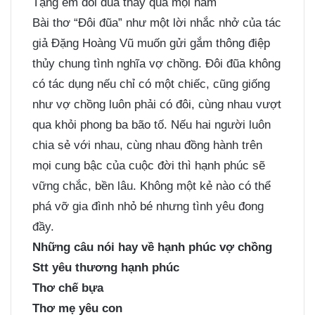
Tặng em đôi đũa thay quà mọi năm
Bài thơ “Đôi đũa” như một lời nhắc nhở của tác
giả Đặng Hoàng Vũ muốn gửi gắm thông điệp
thủy chung tình nghĩa vợ chồng. Đôi đũa không
có tác dụng nếu chỉ có một chiếc, cũng giống
như vợ chồng luôn phải có đôi, cùng nhau vượt
qua khỏi phong ba bão tố. Nếu hai người luôn
chia sẻ với nhau, cùng nhau đồng hành trên
mọi cung bậc của cuộc đời thì hạnh phúc sẽ
vững chắc, bền lâu. Không một kẻ nào có thể
phá vỡ gia đình nhỏ bé nhưng tình yêu đong
đầy.
Những câu nói hay về hạnh phúc vợ chồng
Stt yêu thương hạnh phúc
Thơ chế bựa
Thơ mẹ yêu con