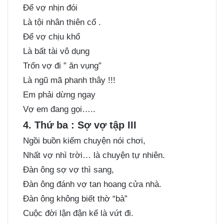
Để vợ nhịn đói
Là tội nhân thiên cổ .
Để vợ chịu khổ
Là bất tài vô dụng
Trốn vợ đi ” ăn vụng”
Là ngũ mã phanh thây !!!
Em phải dừng ngay
Vợ em đang gọi…..
4. Thứ ba : Sợ vợ tập III
Ngồi buồn kiếm chuyện nói chơi,
Nhất vợ nhì trời… là chuyện tự nhiên.
Ðàn ông sợ vợ thì sang,
Ðàn ông đánh vợ tan hoang cửa nhà.
Ðàn ông không biết thờ “bà”
Cuộc đời lận đận kể là vứt đi.