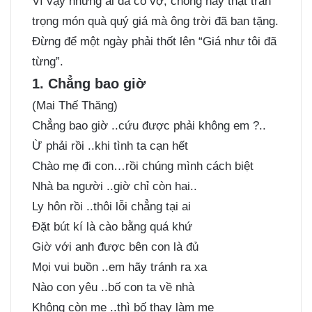
Vì vậy những ai đã có vợ, chồng hãy thật trân
trọng món quà quý giá mà ông trời đã ban tặng.
Đừng để một ngày phải thốt lên “Giá như tôi đã
từng”.
1. Chẳng bao giờ
(Mai Thế Thăng)
Chẳng bao giờ ..cứu được phải không em ?..
Ừ phải rồi ..khi tình ta cạn hết
Chào mẹ đi con…rồi chúng mình cách biệt
Nhà ba người ..giờ chỉ còn hai..
Ly hôn rồi ..thôi lỗi chẳng tại ai
Đặt bút kí là cào bằng quá khứ
Giờ với anh được bên con là đủ
Mọi vui buồn ..em hãy tránh ra xa
Nào con yêu ..bố con ta về nhà
Không còn mẹ ..thì bố thay làm mẹ