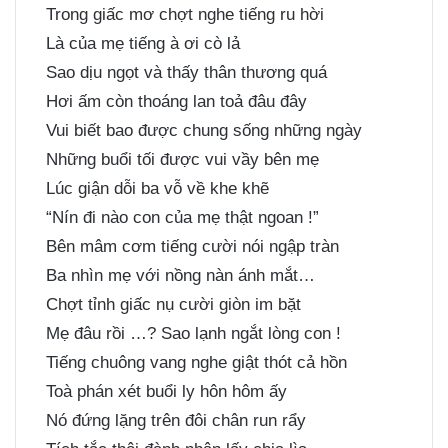
Trong giấc mơ chợt nghe tiếng ru hời
Là của mẹ tiếng à ơi cò lả
Sao dịu ngọt và thấy thân thương quá
Hơi ấm còn thoáng lan toả đâu đây
Vui biết bao được chung sống những ngày
Những buổi tối được vui vầy bên mẹ
Lúc giận dỗi ba vỗ về khe khẽ
“Nín đi nào con của mẹ thật ngoan !”
Bên mâm cơm tiếng cười nói ngập tràn
Ba nhìn mẹ với nồng nàn ánh mắt…
Chợt tỉnh giấc nụ cười giòn im bặt
Mẹ đâu rồi …? Sao lạnh ngắt lòng con !
Tiếng chuông vang nghe giật thót cả hồn
Toà phán xét buổi ly hôn hôm ấy
Nó đứng lặng trên đôi chân run rẩy