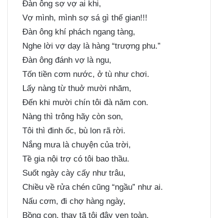
Ðàn ông sợ vợ ai khi,
Vợ mình, mình sợ sá gì thế gian!!!
Ðàn ông khí phách ngang tàng,
Nghe lời vợ dạy là hàng “trượng phu.”
Ðàn ông đánh vợ là ngu,
Tốn tiền cơm nước, ở tù như chơi.
Lấy nàng từ thuở mười nhăm,
Ðến khi mười chín tôi đà năm con.
Nàng thì trông hãy còn son,
Tôi thì đinh ốc, bù lon rã rời.
Nắng mưa là chuyện của trời,
Tề gia nội trợ có tôi bao thầu.
Suốt ngày cày cấy như trâu,
Chiều về rửa chén cũng “ngầu” như ai.
Nấu cơm, đi chợ hàng ngày,
Bồng con, thay tã tôi đây vẹn toàn.