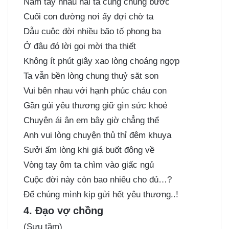
Nắm tay nhau hai ta cùng chung bước
Cuối con đường nơi ấy đợi chờ ta
Dẫu cuộc đời nhiều bão tố phong ba
Ở đâu đó lời gọi mời tha thiết
Không ít phút giây xao lòng choáng ngợp
Ta vẫn bền lòng chung thuỷ săt son
Vui bên nhau với hạnh phúc cháu con
Gần gủi yêu thương giữ gìn sức khoẻ
Chuyện ái ân em bây giờ chẳng thể
Anh vui lòng chuyện thủ thỉ đêm khuya
Sưởi ấm lòng khi giá buốt đông về
Vòng tay ôm ta chìm vào giấc ngủ
Cuộc đời này còn bao nhiêu cho đủ…?
Để chúng mình kịp gửi hết yêu thương..!
4. Đạo vợ chồng
(Sưu tầm)