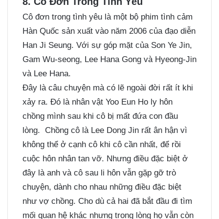
8. Cô Đơn Trong Tình Yêu
Cô đơn trong tình yêu là một bộ phim tình cảm
Hàn Quốc sản xuất vào năm 2006 của đạo diễn
Han Ji Seung. Với sự góp mặt của Son Ye Jin,
Gam Wu-seong, Lee Hana Gong và Hyeong-Jin
và Lee Hana.
Đây là câu chuyện mà có lẽ ngoài đời rất ít khi
xảy ra. Đó là nhân vật Yoo Eun Ho ly hôn
chồng mình sau khi cô bị mất đứa con đầu
lòng. Chồng cô là Lee Dong Jin rất ân hận vì
không thể ở cạnh cô khi cô cần nhất, để rồi
cuộc hôn nhân tan vỡ. Nhưng điều đặc biệt ở
đây là anh và cô sau li hôn vẫn gặp gỡ trò
chuyện, dành cho nhau những điều đặc biệt
như vợ chồng. Cho dù cả hai đã bắt đầu đi tìm
mối quan hệ khác nhưng trong lòng họ vẫn còn