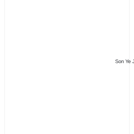
Son Ye 