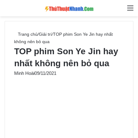
Switch skin
Tìm ki
M
Trang chủ
/
Giải trí
/
TOP phim Son Ye Jin hay nhất
không nên bỏ qua
TOP phim Son Ye Jin hay
nhất không nên bỏ qua
Minh Hoài
09/11/2021