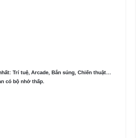
hất: Trí tuệ, Arcade, Bắn súng, Chiến thuật…
ạn có bộ nhớ thấp.