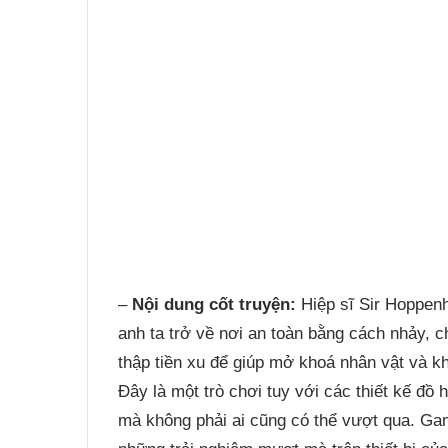
–
Nội dung cốt truyện:
Hiệp sĩ Sir Hoppenhe
anh ta trở về nơi an toàn bằng cách nhảy, c
thập tiền xu để giúp mở khoá nhân vật và k
Đây là một trò chơi tuy với các thiết kế đồ 
mà không phải ai cũng có thể vượt qua. G