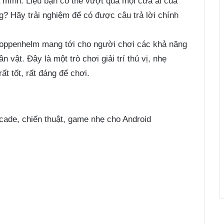
a mình. Liệu bạn có thể vượt qua mọi cửa ái của
ng? Hãy trải nghiệm để có được câu trả lời chính
ppenhelm mang tới cho người chơi các khả năng
n vật. Đây là một trò chơi giải trí thú vị, nhẹ
rất tốt, rất đáng để chơi.
cade, chiến thuật, game nhẹ cho Android