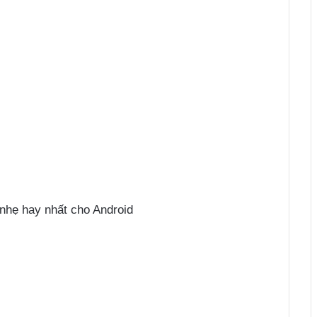
nhẹ hay nhất cho Android