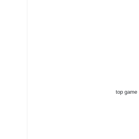
top game 