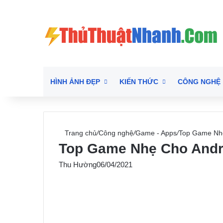
HÌNH ẢNH ĐẸP
KIẾN THỨC
CÔNG NGHỆ
Trang chủ
/
Công nghệ
/
Game - Apps
/
Top Game Nhẹ
Top Game Nhẹ Cho Andr
Thu Hường
06/04/2021