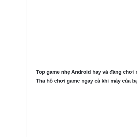
Top game nhẹ Android
hay và đáng chơi n
Tha hồ chơi game ngay cả khi máy của b