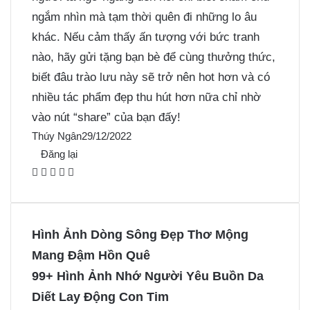
ngắm nhìn mà tạm thời quên đi những lo âu
khác. Nếu cảm thấy ấn tượng với bức tranh
nào, hãy gửi tặng bạn bè để cùng thưởng thức,
biết đâu trào lưu này sẽ trở nên hot hơn và có
nhiều tác phẩm đẹp thu hút hơn nữa chỉ nhờ
vào nút “share” của bạn đấy!
Thúy Ngân
29/12/2022
Đăng lại
F
X
P
M
M
a
i
e
e
c
n
s
s
e
t
s
s
Hình Ảnh Dòng Sông Đẹp Thơ Mộng
b
e
e
e
Mang Đậm Hồn Quê
o
r
n
n
99+ Hình Ảnh Nhớ Người Yêu Buồn Da
o
e
g
g
Diết Lay Động Con Tim
k
s
e
e