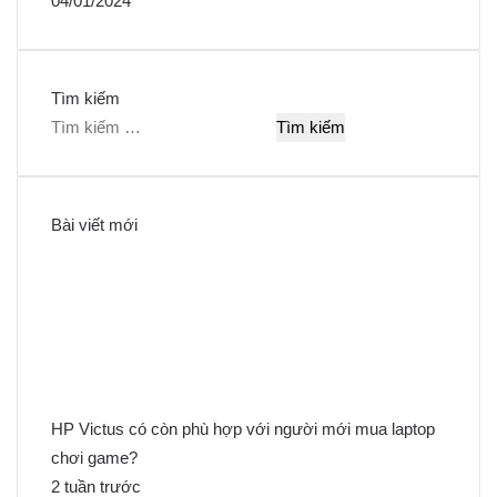
04/01/2024
Tìm kiếm
T
ì
m
k
Bài viết mới
i
ế
m
c
h
o
:
HP Victus có còn phù hợp với người mới mua laptop
chơi game?
2 tuần trước