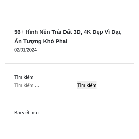
56+ Hình Nền Trái Đất 3D, 4K Đẹp Vĩ Đại,
Ấn Tượng Khó Phai
02/01/2024
Tìm kiếm
T
ì
m
k
Bài viết mới
i
ế
m