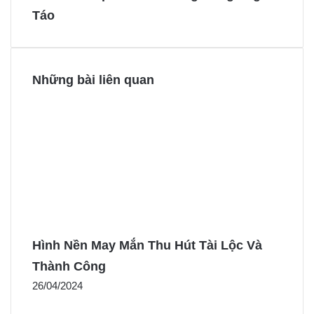
Táo
k
s
e
e
t
r
r
Những bài liên quan
Hình Nền May Mắn Thu Hút Tài Lộc Và
Thành Công
26/04/2024