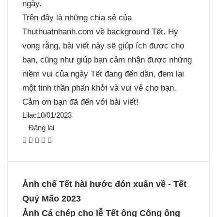
ngày.
Trên đây là những chia sẻ của
Thuthuatnhanh.com về background Tết. Hy
vọng rằng, bài viết này sẽ giúp ích được cho
bạn, cũng như giúp bạn cảm nhận được những
niềm vui của ngày Tết đang đến dần, đem lại
một tinh thần phấn khởi và vui vẻ cho bạn.
Cảm ơn bạn đã đến với bài viết!
Lilac
10/01/2023
Đăng lại
F
X
P
M
M
a
i
e
e
c
n
s
s
e
t
s
s
Ảnh chế Tết hài hước đón xuân về - Tết
b
e
e
e
Quý Mão 2023
o
r
n
n
Ảnh Cá chép cho lễ Tết ông Công ông
o
e
g
g