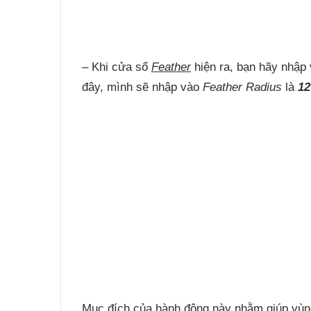
– Khi cửa sổ
Feather
hiện ra, bạn hãy nhập
đây, mình sẽ nhập vào
Feather Radius
là
12
Mục đích của hành động này nhằm giúp vùn