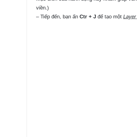
viền.)
– Tiếp đến, bạn ấn
Ctr + J
để tạo một
Layer