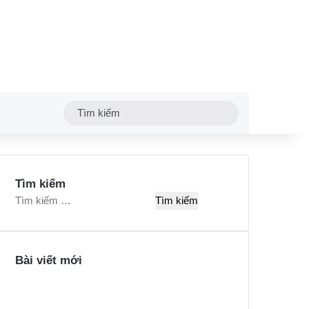
Tìm
kiếm
Tìm kiếm
T
ì
m
k
Bài viết mới
i
ế
m