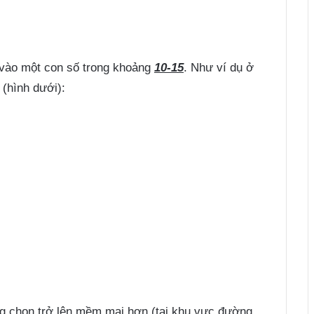
 vào một con số trong khoảng
10-15
. Như ví dụ ở
(hình dưới):
g chọn trở lên mềm mại hơn (tại khu vực đường