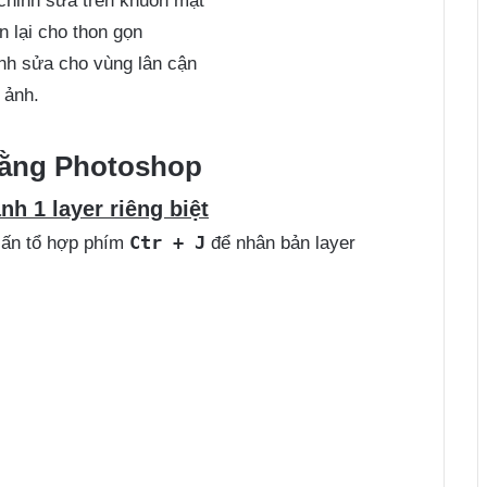
 chỉnh sửa trên khuôn mặt
 lại cho thon gọn
ỉnh sửa cho vùng lân cận
 ảnh.
bằng Photoshop
h 1 layer riêng biệt
Ctr + J
 ấn tổ hợp phím
để nhân bản layer