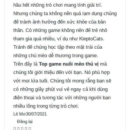
hầu hết những trò chơi mang tính giải trí.
Nhưng chúng ta không nên quá lạm dụng chúng
để tránh ảnh hưởng đến sức khỏe của bản
thân. Có những game không nên để trẻ nhỏ
tham gia quá nhiều, ví dụ như KleptoCats.
Tránh để chúng học tập theo mặt trái của
những chú mèo dễ thương trong game.
Trên đây là
Top game nuôi mèo thú vị
mà
chúng tôi giới thiệu đến với bạn. Nó phù hợp
với mọi lứa tuổi. Chúng tôi mong rằng bạn sẽ
có những giây phút vui vẻ ngay cả khi dùng
điện thoại và tương tác với những người bạn
nhiều lông trong từng trò chơi.
Lê Mơ
30/07/2021
Đăng lại
F
X
P
M
M