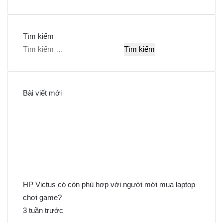
Tìm kiếm
T
ì
m
k
Bài viết mới
i
ế
m
c
h
o
:
HP Victus có còn phù hợp với người mới mua laptop
chơi game?
3 tuần trước