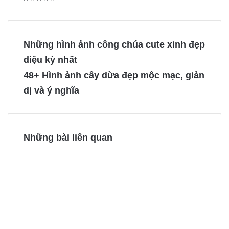
a
i
e
e
c
n
s
s
e
t
s
s
Những hình ảnh công chúa cute xinh đẹp
b
e
e
e
diệu kỳ nhất
o
r
n
n
48+ Hình ảnh cây dừa đẹp mộc mạc, giản
o
e
g
g
dị và ý nghĩa
k
s
e
e
t
r
r
Những bài liên quan