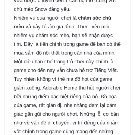
vừa được chuyển đến 1 căn hộ mới cùng với
chú mèo Snow đáng yêu.
Nhiệm vụ của người chơi là
chăm sóc chú
mèo
và xây tổ ấm gia đình. Thực hiện mỗi
nhiệm vụ chăm sóc mèo, bạn sẽ nhận được
tim. Đây là tiền chính trong game để bạn có thể
mua sắm đồ nội thất trong căn nhà của mình.
Một điều hạn chế trong trò chơi này chính là
game cho đến nay vẫn chưa hỗ trợ Tiếng Việt.
Tuy nhiên không vì thế mà độ hot của game
giảm xuống. Adorable Home thu hút người chơi
bởi những điểm đặc biệt riêng của nó. Đồ họa
của game, rất giản dị, nhẹ nhàng đem lại cảm
giác gần gũi cho người chơi. Những lỗi cơ bản
như về vấn đề di chuyển, vị trí đứng của nhân
vật chính trong game cũng mang đến những