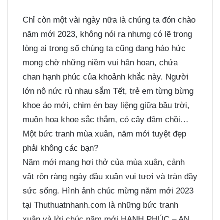
Chỉ còn một vài ngày nữa là chúng ta đón chào
năm mới 2023, không nói ra nhưng có lẽ trong
lòng ai trong số chúng ta cũng đang háo hức
mong chờ những niềm vui hân hoan, chứa
chan hạnh phúc của khoảnh khắc này. Người
lớn nô nức rủ nhau sắm Tết, trẻ em từng bừng
khoe áo mới, chim én bay liệng giữa bầu trời,
muôn hoa khoe sắc thắm, cỏ cây đâm chồi…
Một bức tranh mùa xuân, năm mới tuyệt đẹp
phải không các bạn?
Năm mới mang hơi thở của mùa xuân, cảnh
vật rộn ràng ngày đầu xuân vui tươi và tràn đầy
sức sống. Hình ảnh chúc mừng năm mới 2023
tại Thuthuatnhanh.com là những bức tranh
xuân và lời chúc năm mới HẠNH PHÚC – AN