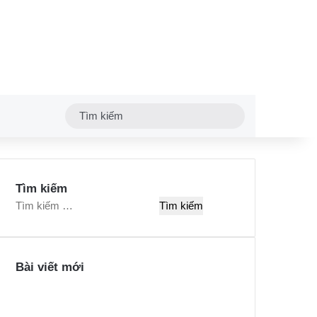
Tìm
kiếm
Tìm kiếm
T
ì
m
k
Bài viết mới
i
ế
m