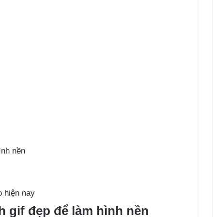
ình nền
o hiện nay
 gif đẹp để làm hình nền