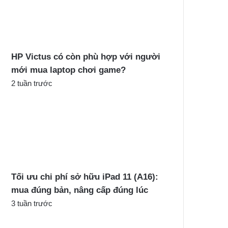
c
h
o
:
HP Victus có còn phù hợp với người
mới mua laptop chơi game?
2 tuần trước
Tối ưu chi phí sở hữu iPad 11 (A16):
mua đúng bản, nâng cấp đúng lúc
3 tuần trước