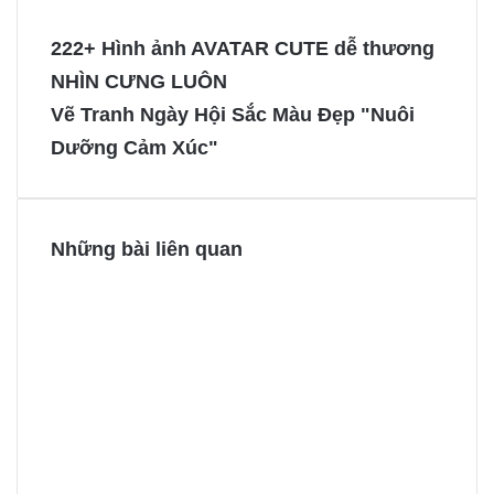
c
n
s
s
e
t
s
s
222+ Hình ảnh AVATAR CUTE dễ thương
b
e
e
e
NHÌN CƯNG LUÔN
o
r
n
n
Vẽ Tranh Ngày Hội Sắc Màu Đẹp "Nuôi
o
e
g
g
Dưỡng Cảm Xúc"
k
s
e
e
t
r
r
Những bài liên quan