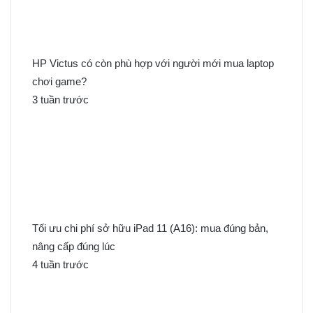
c
h
o
:
HP Victus có còn phù hợp với người mới mua laptop
chơi game?
3 tuần trước
Tối ưu chi phí sở hữu iPad 11 (A16): mua đúng bản,
nâng cấp đúng lúc
4 tuần trước