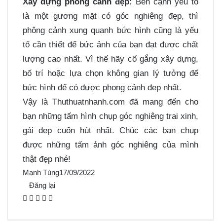
Xây dựng phông cảnh đẹp:
Bên cạnh yếu tố
là một gương mặt có góc nghiêng đẹp, thì
phông cảnh xung quanh bức hình cũng là yếu
tố cần thiết để bức ảnh của bạn đạt được chất
lượng cao nhất. Vì thế hãy cố gắng xây dựng,
bố trí hoặc lựa chọn không gian lý tưởng để
bức hình để có được phong cảnh đẹp nhất.
Vậy là Thuthuatnhanh.com đã mang đến cho
bạn những tấm hình chụp góc nghiêng trai xinh,
gái đẹp cuốn hút nhất. Chúc các bạn chụp
được những tấm ảnh góc nghiêng của mình
thật đẹp nhé!
Mạnh Tùng
17/09/2022
Đăng lại
F
X
P
M
M
a
i
e
e