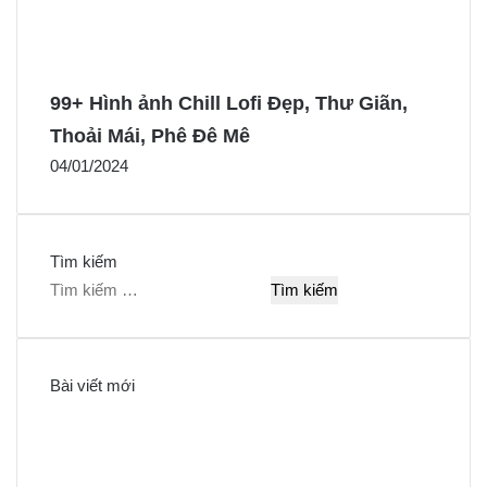
99+ Hình ảnh Chill Lofi Đẹp, Thư Giãn,
Thoải Mái, Phê Đê Mê
04/01/2024
Tìm kiếm
T
ì
m
k
Bài viết mới
i
ế
m