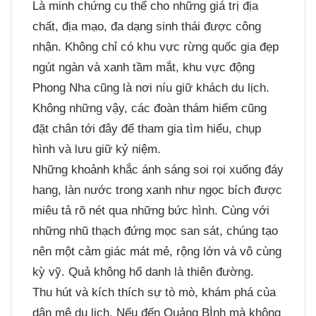
Là minh chứng cụ thể cho những giá trị địa
chất, địa mạo, đa dạng sinh thái được công
nhận. Không chỉ có khu vực rừng quốc gia đẹp
ngút ngàn và xanh tầm mắt, khu vực động
Phong Nha cũng là nơi níu giữ khách du lịch.
Không những vậy, các đoàn thám hiểm cũng
đặt chân tới đây để tham gia tìm hiểu, chụp
hình và lưu giữ kỷ niệm.
Những khoảnh khắc ánh sáng soi rọi xuống đáy
hang, làn nước trong xanh như ngọc bích được
miêu tả rõ nét qua những bức hình. Cùng với
những nhũ thạch đứng mọc san sát, chúng tạo
nên một cảm giác mát mẻ, rộng lớn và vô cùng
kỳ vỹ. Quả không hổ danh là thiên đường.
Thu hút và kích thích sự tò mò, khám phá của
dân mê du lịch. Nếu đến Quảng BÌnh mà không