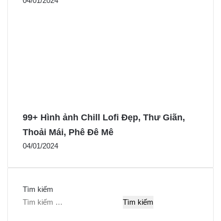
04/01/2024
99+ Hình ảnh Chill Lofi Đẹp, Thư Giãn,
Thoải Mái, Phê Đê Mê
04/01/2024
Tìm kiếm
T
ì