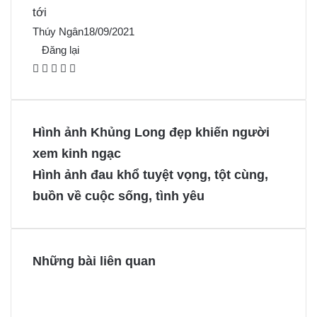
tới
Thúy Ngân
18/09/2021
Đăng lại
F
X
P
M
M
a
i
e
e
c
n
s
s
e
t
s
s
Hình ảnh Khủng Long đẹp khiến người
b
e
e
e
xem kinh ngạc
o
r
n
n
Hình ảnh đau khổ tuyệt vọng, tột cùng,
o
e
g
g
buồn về cuộc sống, tình yêu
k
s
e
e
t
r
r
Những bài liên quan