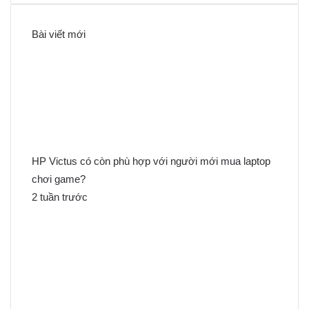
m
k
Bài viết mới
i
ế
m
c
h
o
:
HP Victus có còn phù hợp với người mới mua laptop
chơi game?
2 tuần trước