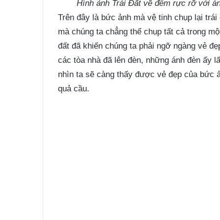
Hình ảnh Trái Đất về đêm rực rỡ với á
Trên đây là bức ảnh mà vệ tinh chụp lại trái
mà chúng ta chẳng thể chụp tất cả trong mộ
đất đã khiến chúng ta phải ngỡ ngàng vẻ đẹp
các tòa nhà đã lên đèn, những ánh đèn ấy lấ
nhìn ta sẽ càng thấy được vẻ đẹp của bức ản
quả cầu.