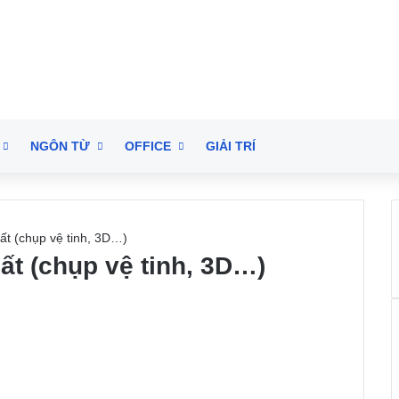
NGÔN TỪ
OFFICE
GIẢI TRÍ
ất (chụp vệ tinh, 3D…)
ất (chụp vệ tinh, 3D…)