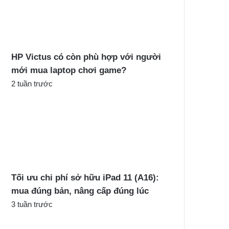
c
h
o
:
HP Victus có còn phù hợp với người
mới mua laptop chơi game?
2 tuần trước
Tối ưu chi phí sở hữu iPad 11 (A16):
mua đúng bản, nâng cấp đúng lúc
3 tuần trước