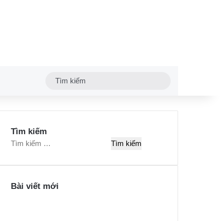
Tìm
kiếm
Tìm kiếm
T
ì
m
k
Bài viết mới
i
ế
m