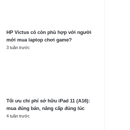
c
h
o
:
HP Victus có còn phù hợp với người
mới mua laptop chơi game?
3 tuần trước
Tối ưu chi phí sở hữu iPad 11 (A16):
mua đúng bản, nâng cấp đúng lúc
4 tuần trước