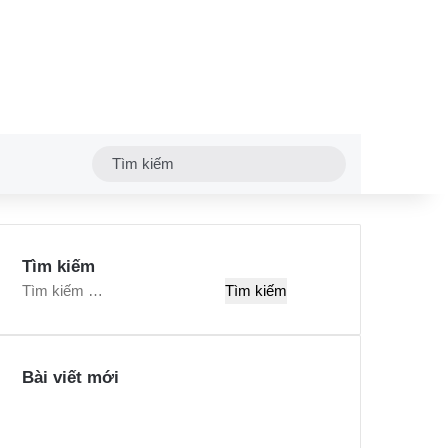
Tìm
kiếm
Tìm kiếm
T
ì
m
k
Bài viết mới
i
ế
m