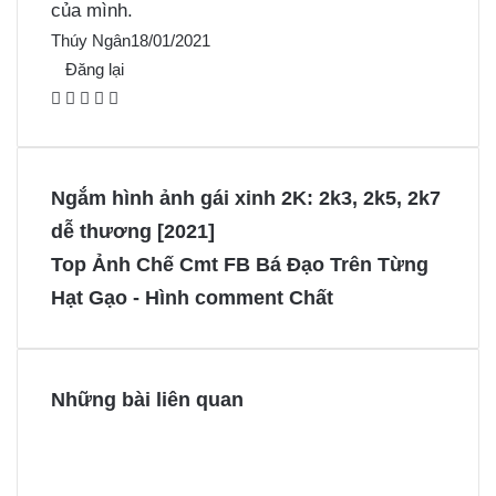
của mình.
Thúy Ngân
18/01/2021
Đăng lại
F
X
P
M
M
a
i
e
e
c
n
s
s
e
t
s
s
Ngắm hình ảnh gái xinh 2K: 2k3, 2k5, 2k7
b
e
e
e
dễ thương [2021]
o
r
n
n
Top Ảnh Chế Cmt FB Bá Đạo Trên Từng
o
e
g
g
Hạt Gạo - Hình comment Chất
k
s
e
e
t
r
r
Những bài liên quan