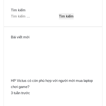
Tìm kiếm
T
ì
m
k
Bài viết mới
i
ế
m
c
h
o
:
HP Victus có còn phù hợp với người mới mua laptop
chơi game?
3 tuần trước