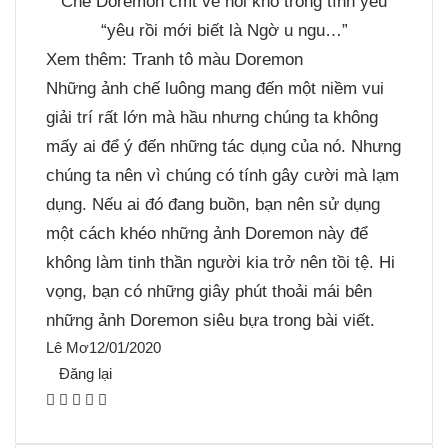
Chế Doremon cmt về nỗi khổ trong tình yêu
“yêu rồi mới biết là Ngờ u ngu…”
Xem thêm:
Tranh tô màu Doremon
Những ảnh chế luông mang đến một niềm vui
giải trí rất lớn mà hầu nhưng chúng ta không
mấy ai để ý đến những tác dụng của nó. Nhưng
chúng ta nên vì chúng có tính gây cười mà lạm
dụng. Nếu ai đó đang buồn, bạn nên sử dụng
một cách khéo những
ảnh Doremon
này để
không làm tinh thần người kia trở nên tồi tệ. Hi
vọng, bạn có những giây phút thoải mái bên
những ảnh Doremon siêu bựa trong bài viết.
Lê Mơ
12/01/2020
Đăng lại
F
X
P
M
M
a
i
e
e