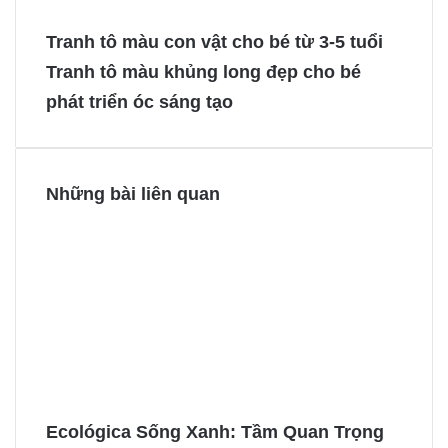
c
n
s
s
e
t
s
s
Tranh tô màu con vật cho bé từ 3-5 tuổi
b
e
e
e
Tranh tô màu khủng long đẹp cho bé
o
r
n
n
phát triển óc sáng tạo
o
e
g
g
k
s
e
e
t
r
r
Những bài liên quan
Ecológica Sống Xanh: Tầm Quan Trọng