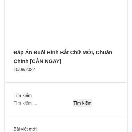
Đáp Án Đuổi Hình Bắt Chữ MỚI, Chuẩn
Chỉnh [CÂN NGAY]
10/08/2022
Tìm kiếm
T
ì
m
k
Bài viết mới