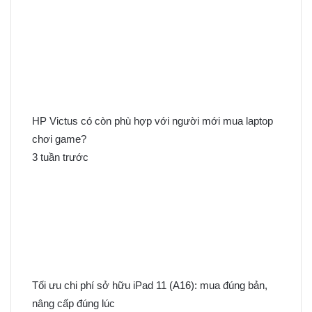
i
ế
m
c
h
o
:
HP Victus có còn phù hợp với người mới mua laptop
chơi game?
3 tuần trước
Tối ưu chi phí sở hữu iPad 11 (A16): mua đúng bản,
nâng cấp đúng lúc