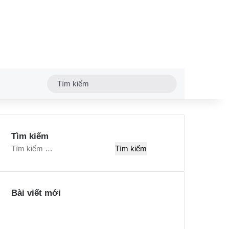
Tìm
kiếm
Tìm kiếm
T
ì
m
k
Bài viết mới
i
ế
m