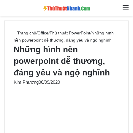
Switch skin
Tìm ki
M
Trang chủ
/
Office
/
Thủ thuật PowerPoint
/
Những hình
nền powerpoint dễ thương, đáng yêu và ngộ nghĩnh
Những hình nền
powerpoint dễ thương,
đáng yêu và ngộ nghĩnh
Kim Phượng
06/09/2020