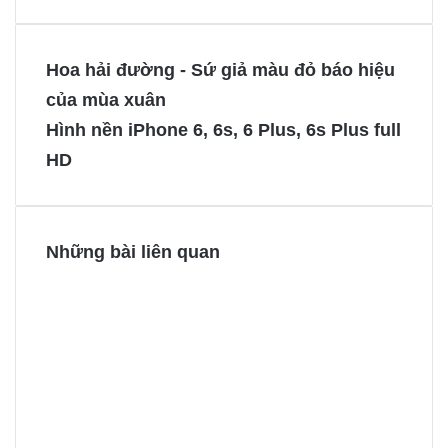
a
i
e
e
c
n
s
s
e
t
s
s
Hoa hải đường - Sứ giả màu đỏ báo hiệu
b
e
e
e
của mùa xuân
o
r
n
n
Hình nền iPhone 6, 6s, 6 Plus, 6s Plus full
o
e
g
g
HD
k
s
e
e
t
r
r
Những bài liên quan