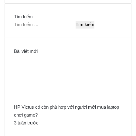
Tìm kiếm
T
ì
m
k
Bài viết mới
i
ế
m
c
h
o
:
HP Victus có còn phù hợp với người mới mua laptop
chơi game?
3 tuần trước