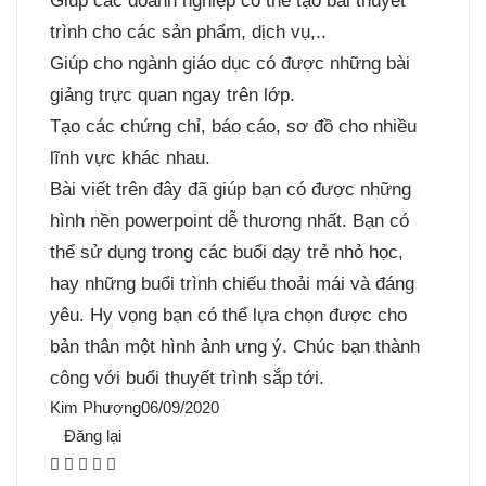
Giúp các doanh nghiệp có thể tạo bài thuyết
trình cho các sản phẩm, dịch vụ,..
Giúp cho ngành giáo dục có được những bài
giảng trực quan ngay trên lớp.
Tạo các chứng chỉ, báo cáo, sơ đồ cho nhiều
lĩnh vực khác nhau.
Bài viết trên đây đã giúp bạn có được những
hình nền powerpoint dễ thương nhất. Bạn có
thể sử dụng trong các buổi dạy trẻ nhỏ học,
hay những buổi trình chiếu thoải mái và đáng
yêu. Hy vọng bạn có thể lựa chọn được cho
bản thân một hình ảnh ưng ý. Chúc bạn thành
công với buổi thuyết trình sắp tới.
Kim Phượng
06/09/2020
Đăng lại
F
X
P
M
M