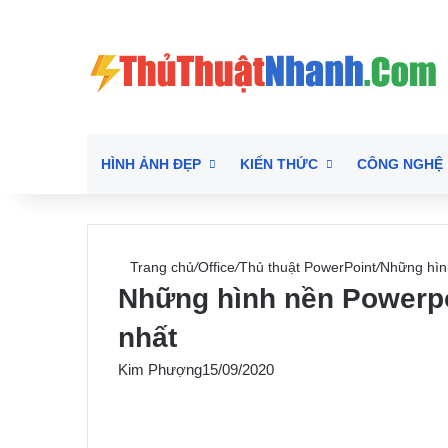
HÌNH ẢNH ĐẸP
KIẾN THỨC
CÔNG NGHỆ
Trang chủ
/
Office
/
Thủ thuật PowerPoint
/
Những hình
Những hình nền Powerpoi
nhất
Kim Phượng
15/09/2020