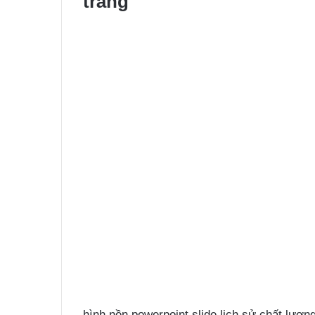
tráng
hình nền powerpoint slide lịch sử chất lượn