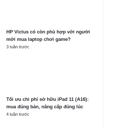
c
h
o
:
HP Victus có còn phù hợp với người
mới mua laptop chơi game?
3 tuần trước
Tối ưu chi phí sở hữu iPad 11 (A16):
mua đúng bản, nâng cấp đúng lúc
4 tuần trước