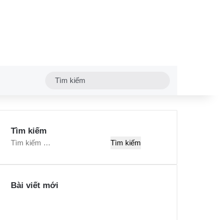
Tìm
kiếm
Tìm kiếm
T
ì
m
k
Bài viết mới
i
ế
m