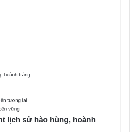
g, hoành tráng
ển tương lai
 bền vững
t lịch sử hào hùng, hoành