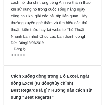
cách hỏi địa chỉ trong tiếng Anh và thành thạo
khi sử dụng nó trong cuộc sống hằng ngày
cũng như khi giải các bài tập liên quan. Hãy
thường xuyên ghé thăm và tìm hiểu các thủ
thuật, kiến thức hay tại website Thủ Thuật
Nhanh bạn nhé! Chúc các bạn thành công!
Đức Dũng
19/09/2019
Đăng lại
F
X
P
M
M
a
i
e
e
c
n
s
s
e
t
s
s
Cách xuống dòng trong 1 ô Excel, ngắt
b
e
e
e
dòng Excel (tự động/tùy chỉnh)
o
r
n
n
Best Regards là gì? Hướng dẫn cách sử
o
e
g
g
dụng “Best Regards”
k
s
e
e
t
r
r