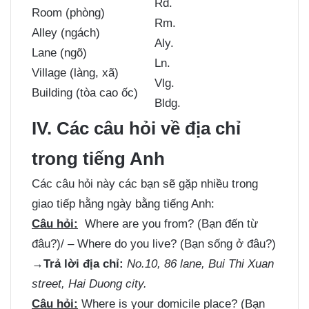
​Rd.
Room (phòng)
​Rm.
​Alley (ngách)
​Aly.
​Lane (ngõ)
​Ln.
Village (làng, xã)
​Vlg.
Building (tòa cao ốc)
​Bldg.
IV. Các câu hỏi về địa chỉ
trong tiếng Anh
Các câu hỏi này các bạn sẽ gặp nhiều trong
giao tiếp hằng ngày bằng tiếng Anh:
Câu hỏi:
Where are you from? (Bạn đến từ
đâu?)/ – Where do you live? (Bạn sống ở đâu?)
→
Trả lời địa chỉ:
No.10, 86 lane, Bui Thi Xuan
street, Hai Duong city.
Câu hỏi:
Where is your domicile place? (Bạn