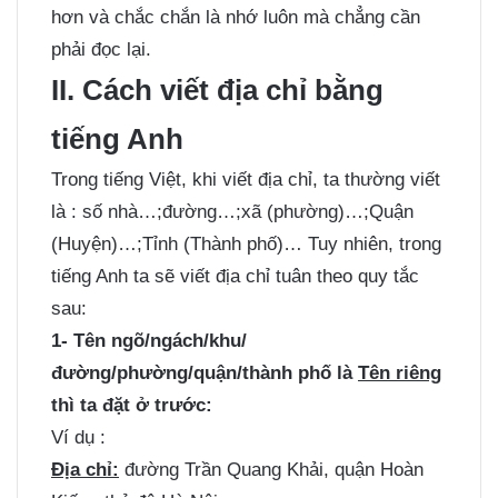
hơn và chắc chắn là nhớ luôn mà chẳng cần
phải đọc lại.
II. Cách viết địa chỉ bằng
tiếng Anh
Trong tiếng Việt, khi viết địa chỉ, ta thường viết
là : số nhà…;đường…;xã (phường)…;Quận
(Huyện)…;Tỉnh (Thành phố)… Tuy nhiên, trong
tiếng Anh ta sẽ viết địa chỉ tuân theo quy tắc
sau:
1- Tên ngõ/ngách/khu/
đường/phường/quận/thành phố là
T
ên riêng
thì ta đặt ở trước:
Ví dụ :
Địa chỉ:
đường Trần Quang Khải, quận Hoàn