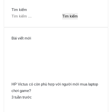
Tìm kiếm
T
ì
m
k
Bài viết mới
i
ế
m
c
h
o
:
HP Victus có còn phù hợp với người mới mua laptop
chơi game?
3 tuần trước