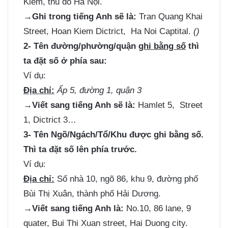
Kiếm, thủ đô Hà Nội.
→Ghi trong tiếng Anh sẽ là:
Tran Quang Khai
Street, Hoan Kiem Dictrict, Ha Noi Captital.
()
2- Tên đường/phường/quận
ghi bằng số
thì
ta đặt số ở phía sau:
Ví dụ:
Địa chỉ:
Ấp 5, đường 1, quận 3
→Viết sang tiếng Anh sẽ là:
Hamlet 5, Street
1, Dictrict 3…
3- Tên Ngõ/Ngách/Tổ/Khu được ghi bằng số.
Thì ta đặt số lên phía trước.
Ví dụ:
Địa chỉ:
Số nhà 10, ngõ 86, khu 9, đường phố
Bùi Thị Xuân, thành phố Hải Dương.
→Viết sang tiếng Anh là:
No.10, 86 lane, 9
quater, Bui Thi Xuan street, Hai Duong city.