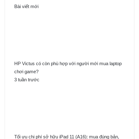
k
Bài viết mới
i
ế
m
c
h
o
:
HP Victus có còn phù hợp với người mới mua laptop
chơi game?
3 tuần trước
Tối ưu chi phí sở hữu iPad 11 (A16): mua đúng bản,