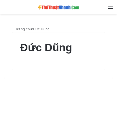
Switch skin
Tìm ki
M
Trang chủ
/
Đức Dũng
Đức Dũng
W
e
b
s
i
t
e