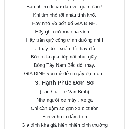
Bao nhiêu đổ vỡ dập vùi giảm đau !
Khi tim nhỏ rối nhàu tình khổ,
Hãy nhớ về bến đổ GIA ĐÌNH.
Hãy ghi nhớ mẹ cha sinh…
Hãy trân quý công trình dưỡng nhi !
Ta thấy đó…xuân thì thay đổi,
Bốn mùa qua tiếp nối phút giây.
Đông Tây Nam Bắc đổi thay,
GIA ĐÌNH vẫn cứ đêm ngày đợi con .
3. Hạnh Phúc Đơn Sơ
(Tác Giả: Lê Văn Bình)
Nhà người xe máy , xe ga
Chỉ cần dậm số gần xa biết liền
Bởi vì họ có lắm tiền
Gia đình khá giả hiển nhiên bình thường