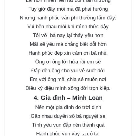
Lại hồn nhiên nên rất đỗi thân thương
Tuy giờ đây môi má đã phai hường
Nhưng hạnh phúc vẫn phi thường lắm đây.
Vui bên nhau mỗi khi mình thức dậy
Tôi với bà nay lại thấy yêu hơn
Mãi sẽ yêu mà chẳng biết dỗi hờn
Hạnh phúc đẹp xin cảm ơn bà nhé.
Ông ơi ông lời hứa rồi em sẽ
Đáp đền ông cho vui vẻ suốt đời
Em với ông mãi chia sẻ muôn nơi
Điều kỳ diệu mình sống đời trọn kiếp.
4. Gia đình – Minh Loan
Nên một gia đình do trời định
Gặp nhau duyên số bà nguyệt se
Tình yêu vun đắp nén thành quả
Hạnh phúc vun vầy ta có ta.