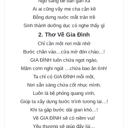
Ngó sang bè bạn gần xa
Ai ai cũng vậy mẹ cha cận kề
Bỗng dưng nước mắt tràn trề
Sinh thành dưỡng dục có nghe thấy gì
2. Thơ Về Gia Đình
Chỉ cần một nơi mãi nhớ
Bước chân vào…cửa mở đón chào…!
GIA ĐÌNH luôn chứa ngọt ngào,
Mâm cơm nghi ngút …chứa bao ân tình!
Ta chỉ có GIA ĐÌNH mỗi một,
Nơi sẵn sàng chứa cốt nhục mình.
Luôn là bệ phóng quang vinh,
Giúp ta xây dựng bước trình tương lai…!
Khi ta gặp bước dài gian khó…!
Về GIA ĐÌNH sẽ có niềm vui!
Yêu thương sẽ giúp đẩy lùi…