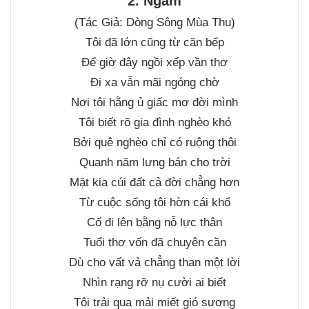
2. Ngẫm
(Tác Giả: Dòng Sông Mùa Thu)
Tôi đã lớn cũng từ căn bếp
Để giờ đây ngồi xếp vần thơ
Đi xa vẫn mãi ngóng chờ
Nơi tôi hằng ủ giấc mơ đời mình
Tôi biết rõ gia đình nghèo khó
Bởi quê nghèo chỉ có ruộng thôi
Quanh năm lưng bán cho trời
Mặt kia cúi đất cả đời chẳng hơn
Từ cuộc sống tôi hờn cái khổ
Cố đi lên bằng nỗ lực thân
Tuổi thơ vốn đã chuyên cần
Dù cho vất vả chẳng than một lời
Nhìn rạng rỡ nụ cười ai biết
Tôi trải qua mải miết gió sương