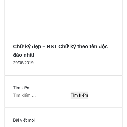
Chữ ký đẹp – BST Chữ ký theo tên độc
đáo nhất
29/08/2019
Tìm kiếm
T
ì
m
k
Bài viết mới
i