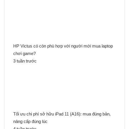
ế
m
c
h
o
:
HP Victus có còn phù hợp với người mới mua laptop
chơi game?
3 tuần trước
Tối ưu chi phí sở hữu iPad 11 (A16): mua đúng bản,
nâng cấp đúng lúc
4 tuần trước