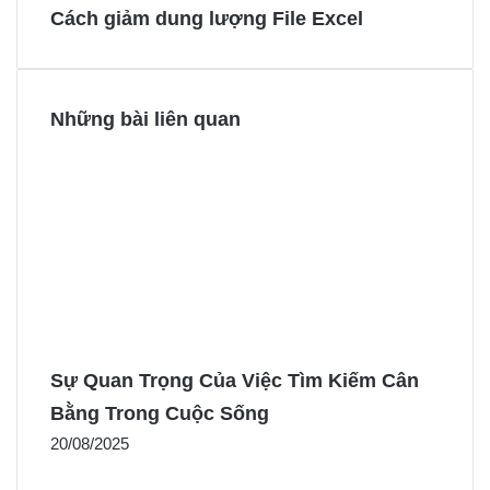
Cách giảm dung lượng File Excel
o
e
g
g
k
s
e
e
t
r
r
Những bài liên quan
Sự Quan Trọng Của Việc Tìm Kiếm Cân
Bằng Trong Cuộc Sống
20/08/2025