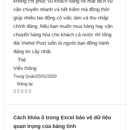
không chỉ phục vụ khách hàng về mặt dịch vụ
vận chuyển nhanh và tiết kiệm mà đồng thời
giúp nhiều lao động có việc làm và thu nhập
chính đáng. Nếu bạn muốn mua hàng hay vận
chuyển hàng hóa cho khách cả nước thì tổng
đài Viettel Post luôn là người bạn đồng hành
đáng tin cậy nhất.
Thẻ
Viễn thông
Trung Quân
25/01/2020
Đăng lại
F
X
P
M
M
a
i
e
e
c
n
s
s
e
t
s
s
Cách khóa ô trong Excel bảo vệ dữ liệu
b
e
e
e
quan trọng của bảng tính
o
r
n
n