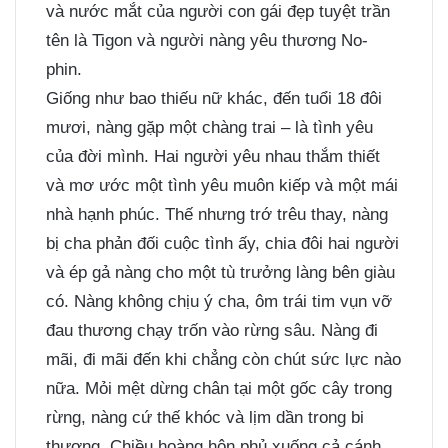
và nước mắt của người con gái đẹp tuyệt trần
tên là Tigon và người nàng yêu thương No-
phin.
Giống như bao thiếu nữ khác, đến tuổi 18 đôi
mươi, nàng gặp một chàng trai – là tình yêu
của đời mình. Hai người yêu nhau thắm thiết
và mơ ước một tình yêu muôn kiếp và một mái
nhà hạnh phúc. Thế nhưng trớ trêu thay, nàng
bị cha phản đối cuộc tình ấy, chia đôi hai người
và ép gả nàng cho một tù trưởng làng bên giàu
có. Nàng không chịu ý cha, ôm trái tim vụn vỡ
đau thương chạy trốn vào rừng sâu. Nàng đi
mãi, đi mãi đến khi chẳng còn chút sức lực nào
nữa. Mỏi mệt dừng chân tại một gốc cây trong
rừng, nàng cứ thế khóc và lịm dần trong bi
thương. Chiều hoàng hôn phủ xuống cả cánh