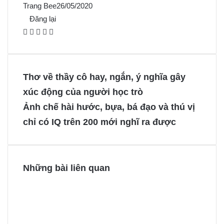
Trang Bee
26/05/2020
Đăng lại
F
X
P
M
M
a
i
e
e
c
n
s
s
e
t
s
s
Thơ về thầy cô hay, ngắn, ý nghĩa gây
b
e
e
e
xúc động của người học trò
o
r
n
n
Ảnh chế hài hước, bựa, bá đạo và thú vị
o
e
g
g
chỉ có IQ trên 200 mới nghĩ ra được
k
s
e
e
t
r
r
Những bài liên quan