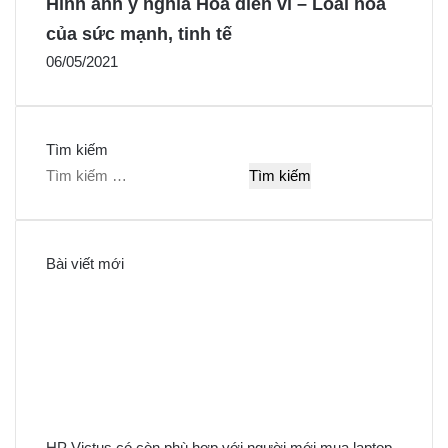
Hình ảnh ý nghĩa Hoa diên vĩ – Loài hoa
của sức mạnh, tinh tế
06/05/2021
Tìm kiếm
T
ì
m
k
Bài viết mới
i
ế
m
c
h
o
:
HP Victus có còn phù hợp với người mới mua laptop